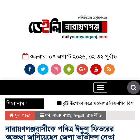
শুক্রবার, ০৭ অগাস্ট ২০২৬, ০২:৩২ পূর্বাহ্ন
Toggle
navigation
শিরোনাম :
বৃষ্টি উপেক্ষা করে মহানগর বিএনপির বিশাল বিক্ষো
মূল পাতা
ধর্ম
,
নারায়ণগঞ্জ
,
ফতুল্লা
,
রাজনীতি
নারায়ণগঞ্জবাসীকে পবিত্র ঈদুল ফিতরের
শুভেচ্ছা জানিয়েছেন জেলা তাঁতীদল নেতা