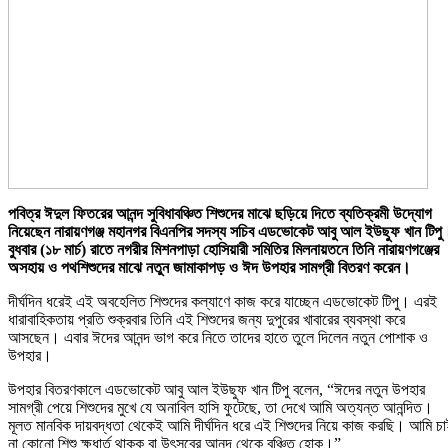
পবিত্র ঈদুল ফিতরের আনন্দ সুবিধাবঞ্চিত শিশুদের মাঝে ছড়িয়ে দিতে ব্যতিক্রমী উদ্যোগ
নিয়েছেন নারায়ণগঞ্জ মহানগর বিএনপির সদস্য সচিব এডভোকেট আবু আল ইউছুফ খান টিপু
বুধবার (১৮ মার্চ) রাতে নগরীর মিশনপাড়া হোসিয়ারী সমিতির মিলনায়তনে তিনি নারায়ণগঞ্জের
অসহায় ও পথশিশুদের মাঝে নতুন জামাকাপড় ও ঈদ উপহার সামগ্রী বিতরণ করেন।
দীর্ঘদিন ধরেই এই অবহেলিত শিশুদের কল্যাণে কাজ করে যাচ্ছেন এডভোকেট টিপু। এরই
ধারাবাহিকতায় প্রতি শুক্রবার তিনি এই শিশুদের জন্য দুপুরের খাবারের ব্যবস্থা করে
আসছেন। এবার ঈদের আনন্দ ভাগ করে নিতে তাদের হাতে তুলে দিলেন নতুন পোশাক ও
উপহার।
উপহার বিতরণকালে এডভোকেট আবু আল ইউছুফ খান টিপু বলেন, “ঈদের নতুন উপহার
সামগ্রী পেয়ে শিশুদের মুখে যে অনাবিল হাসি ফুটেছে, তা দেখে আমি অত্যন্ত আনন্দিত।
মূলত মানবিক দায়বদ্ধতা থেকেই আমি দীর্ঘদিন ধরে এই শিশুদের নিয়ে কাজ করছি। আমি চ
না কোনো শিশু ক্ষুধার্ত থাকুক বা উৎসবের আনন্দ থেকে বঞ্চিত হোক।”