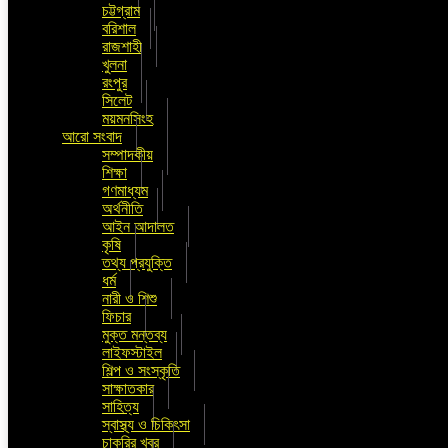
চট্টগ্রাম
বরিশাল
রাজশাহী
খুলনা
রংপুর
সিলেট
ময়মনসিংহ
আরো সংবাদ
সম্পাদকীয়
শিক্ষা
গণমাধ্যম
অর্থনীতি
আইন আদালত
কৃষি
তথ্য প্রযুক্তি
ধর্ম
নারী ও শিশু
ফিচার
মুক্ত মন্তব্য
লাইফস্টাইল
শিল্প ও সংস্কৃতি
সাক্ষাতকার
সাহিত্য
স্বাস্থ্য ও চিকিৎসা
চাকুরির খবর