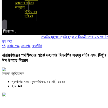
আমাদের পরিবার
অন্যান্য
ভিডিও ঘর
ছবি ঘর
শিরোনাম :
তানভীর মুহাম্মদ ত্বকী হত্যা ও বিচারহীনতার ১৬১ মাস উপলক্ষে 
মূল পাতা
ধর্ম
,
নারায়ণগঞ্জ
,
মহানগর
,
রাজনীতি
নারায়ণগঞ্জের পথশিশুদের মাঝে মহানগর বিএনপির সদস্য সচিব এড. টিপু’র
ঈদ উপহার বিতরণ
নিজস্ব প্রতিবেদক
প্রকাশের সময় : বৃহস্পতিবার, ১৯ মার্চ, ২০২৬
২১৬ 🪪