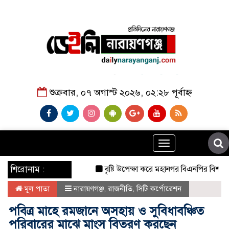
শুক্রবার, ০৭ অগাস্ট ২০২৬, ০২:২৮ পূর্বাহ্ন
Toggle
navigation
শিরোনাম :
বৃষ্টি উপেক্ষা করে মহানগর বিএনপির বিশাল বিক্ষ
মূল পাতা
নারায়ণগঞ্জ
,
রাজনীতি
,
সিটি কর্পোরেশন
পবিত্র মাহে রমজানে অসহায় ও সুবিধাবঞ্চিত
পরিবারের মাঝে মাংস বিতরণ করছেন