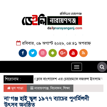
রবিবার, ০৯ অগাস্ট ২০২৬, ০৪:৪১ অপরাহ্ন
Toggle
navigation
শিরোনাম :
এডিটরস ক্লাব বাংলাদেশ এর চেয়ারম্যান নজরুল ইসলাম তমিজীর 
মূল পাতা
নারায়ণগঞ্জ
,
বিনোদন
,
শিক্ষা
না’গঞ্জ হাই স্কুল ১৯৭৭ ব্যাচের পুণর্মিলনী
উৎসব অনুষ্ঠিত