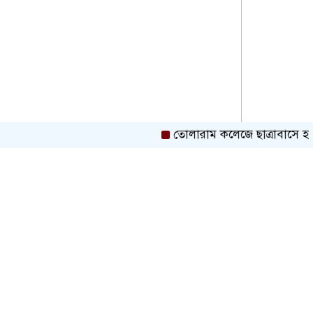
তোলারাম কলেজে ছাত্রাবাসে হামলা ও 