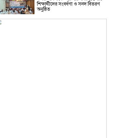
শিক্ষার্থীদের সংবর্ধণা ও সনদ বিতরণ
অনুষ্ঠিত
নারায়ণগঞ্জকে বিশেষ জেলা ঘোষণা ও
প্রিপেইড মিটার বন্ধসহ ৫ দফা দাবিতে
স্মারকলিপি
গ্যাস-বিদ্যুৎ সংকট ও দ্রব্যমূল্যের
ঊর্ধ্বগতির প্রতিবাদে ডিসির মাধ্যমে
প্রধানমন্ত্রীর কাছে ১১ দলীয় ঐক্যের
স্মারকলিপি
শামসুজ্জোহা উচ্চ বিদ্যালয়ের সভাপতি
নির্বাচিত হওয়ায় মাসুদ কবীরকে
বিএনপি নেতাদের ফুলেল শুভেচ্ছা
সরকারি তোলারাম কলেজে জুলাই
গণঅভ্যুত্থানের শহীদদের স্মরণ:
সবাইকে ঐক্যবদ্ধ থাকার আহ্বান
অধ্যক্ষের
ফতুল্লায় ১০ পুড়িয়া হেরোইনসহ
একাধিক মামলার আসামি গ্রেপ্তার