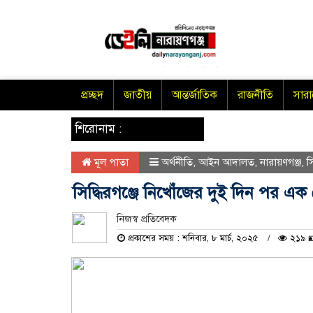
প্রচ্ছদ
জাতীয়
আন্তর্জাতিক
রাজনীতি
সার
শিরোনাম :
মূল পাতা
অর্থনীতি
,
আইন আদালত
,
নারায়ণগঞ্জ
,
স
সিদ্ধিরগঞ্জে নিখোঁজের দুই দিন পর এ
নিজস্ব প্রতিবেদক
প্রকাশের সময় : শনিবার, ৮ মার্চ, ২০২৫
২১৯ 