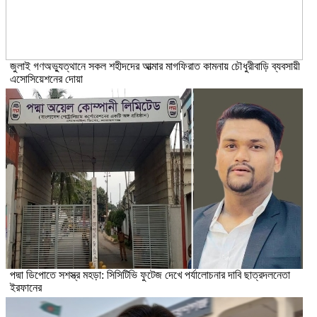
জুলাই গণঅভ্যুত্থানে সকল শহীদদের আত্মার মাগফিরাত কামনায় চৌধুরীবাড়ি ব্যবসায়ী
এসোসিয়েশনের দোয়া
পদ্মা ডিপোতে সশস্ত্র মহড়া: সিসিটিভি ফুটেজ দেখে পর্যালোচনার দাবি ছাত্রদলনেতা
ইরফানের