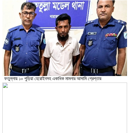
ফতুল্লায় ১০ পুড়িয়া হেরোইনসহ একাধিক মামলার আসামি গ্রেপ্তার