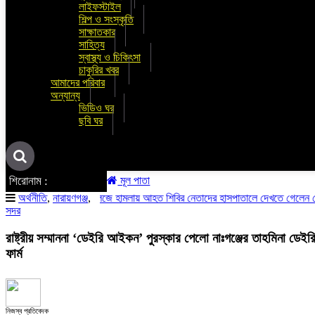
লাইফস্টাইল
শিল্প ও সংস্কৃতি
সাক্ষাতকার
সাহিত্য
স্বাস্থ্য ও চিকিৎসা
চাকুরির খবর
আমাদের পরিবার
অন্যান্য
ভিডিও ঘর
ছবি ঘর
শিরোনাম :
মূল পাতা
তোলারাম কলেজে হামলায় আহত শিবির নেতাদের হাসপাতালে দেখতে গেলেন কেন্দ্রীয় সভাপ
অর্থনীতি
,
নারায়ণগঞ্জ
,
সদর
রাষ্ট্রীয় সম্মাননা ‘ডেইরি আইকন’ পুরস্কার পেলো নাঃগঞ্জের তাহমিনা ডেইর
ফার্ম
নিজস্ব প্রতিবেদক