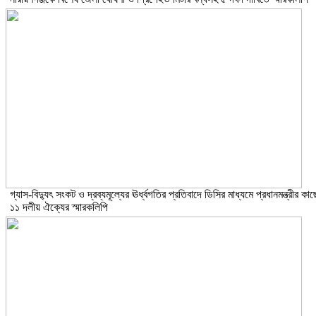
গ্যাস-বিদ্যুৎ সংকট ও দ্রব্যমূল্যের ঊর্ধ্বগতির প্রতিবাদে ডিসির মাধ্যমে প্রধানমন্ত্রীর কাছ
১১ দলীয় ঐক্যের স্মারকলিপি