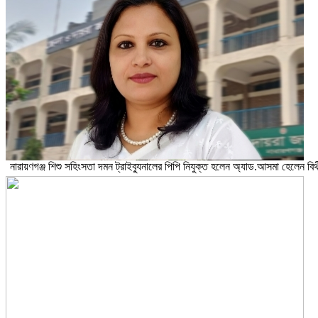
নারায়ণগঞ্জ শিশু সহিংসতা দমন ট্রাইব্যুনালের পিপি নিযুক্ত হলেন অ্যাড.আসমা হেলেন বিথ