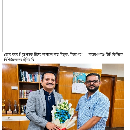
জোর করে প্রিপেইড মিটার লাগালে দায় বিদ্যুৎ বিভাগের’— নারায়ণগঞ্জে ডিপিডিসিকে
বিশিষ্টজনদের হুঁশিয়ারি