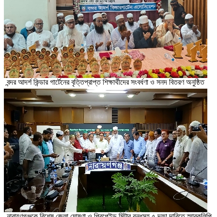
বন্দর আদর্শ কিন্ডার গার্টেনের বৃত্তিপ্রাপ্ত শিক্ষার্থীদের সংবর্ধণা ও সনদ বিতরণ অনুষ্ঠিত
নারায়ণগঞ্জকে বিশেষ জেলা ঘোষণা ও প্রিপেইড মিটার বন্ধসহ ৫ দফা দাবিতে স্মারকলিপি