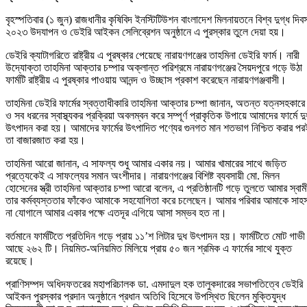
বৃহস্পতিবার (১ জুন) রাজধানীর কৃষিবিদ ইনস্টিটিউশন বাংলাদেশ মিলনায়তনে বিশ্ব দুগ্ধ দিব
২০২৩ উদযাপন ও ডেইরি আইকন সেলিব্রেশন অনুষ্ঠানে এ পুরস্কার তুলে দেয়া হয়।
ডেইরি ক্যাটাগরিতে রাষ্ট্রীয় এ পুরষ্কার পেয়েছে নারায়ণগঞ্জের তাহমিনা ডেইরি ফার্ম। নারী
উদ্যোক্তা তাহমিনা আক্তার চম্পার অক্লান্ত পরিশ্রমে নারায়ণগঞ্জের সৈয়দপুরে গড়ে উঠা
ফার্মটি রাষ্ট্রীয় এ পুরষ্কার পাওয়ায় আনন্দ ও উচ্ছাস প্রকাশ করেছেন নারায়ণগঞ্জবাসী।
তাহমিনা ডেইরি ফার্মের স্বত্তাধীকারি তাহমিনা আক্তার চম্পা জানান, অতন্ত যত্নসহকারে
ও সব ধরনের স্বাস্থ্যকর প্রক্রিয়া অবলম্বন করে সম্পূর্ণ প্রাকৃতিক উপায়ে আমাদের ফার্মে দু
উৎপাদন করা হয়। আমাদের ফার্মের উৎপাদিত পণ্যের গুনগত মান শতভাগ নিশ্চিত করার পর
তা বাজারজাত করা হয়।
তাহমিনা আরো জানান, এ সাফল্য শুধু আমার একার নয়। আমার খামারের সাথে জড়িত
প্রত্যেকেই এ সাফল্যের সমান অংশীদার। নারায়ণগঞ্জের বিশিষ্ট ব্যবসায়ী মো. মিলন
হোসেনের স্ত্রী তাহমিনা আক্তার চম্পা আরো বলেন, এ প্রতিষ্ঠানটি গড়ে তুলতে আমার স্বাম
তার কর্মব্যস্ততার ফাঁকেও আমাকে সহযোগিতা করে চলেছেন। আমার পরিবার আমাকে সাহ
না যোগালে আমার একার পক্ষে এতদূর এগিয়ে আসা সম্ভব হত না।
বর্তমানে ফার্মটিতে প্রতিদিন গড়ে প্রায় ১১’শ লিটার দুধ উৎপাদন হয়। ফার্মটিতে মোট গাভী
আছে ২৬২ টি। নিয়মিত-অনিয়মিত মিলিয়ে প্রায় ৫০ জন শ্রমিক এ ফার্মের সাথে যুক্ত
রয়েছে।
প্রাণিসম্পদ অধিদফতরের মহাপরিচালক ডা. এমদাদুল হক তালুকদারের সভাপতিত্বে ডেইরি
আইকন পুরস্কার প্রদান অনুষ্ঠানে প্রধান অতিথি হিসেবে উপস্থিত ছিলেন মুক্তিযুদ্ধ