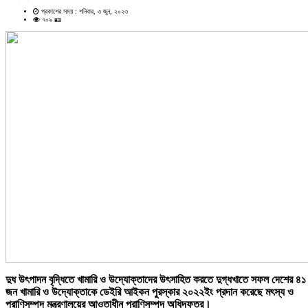
প্রকাশের সময় : শনিবার, ৩ জুন, ২০২৩
৭০৯ 🪪
দুধ উৎপাদন বৃদ্ধিতে খামারি ও উদ্যোক্তাদের উৎসাহিত করতে দুগ্ধখাতে সফল দেশের ৪১
জন খামারি ও উদ্যোক্তাকে ডেইরি আইকন পুরস্কার ২০২২ইং প্রদান করেছে মৎস্য ও
প্রাণিসম্পদ মন্ত্রণালয়ের আওতাধীন প্রাণিসম্পদ অধিদফতর।