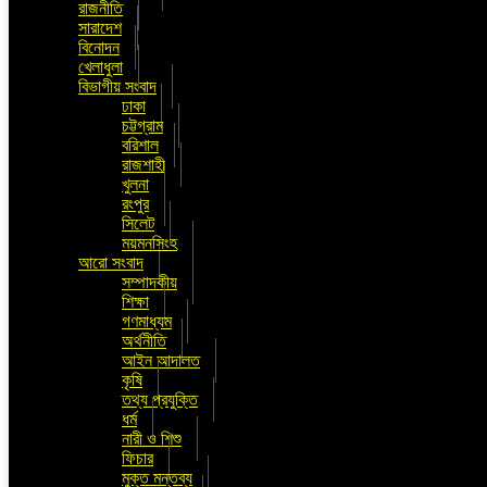
রাজনীতি
সারাদেশ
বিনোদন
খেলাধুলা
বিভাগীয় সংবাদ
ঢাকা
চট্টগ্রাম
বরিশাল
রাজশাহী
খুলনা
রংপুর
সিলেট
ময়মনসিংহ
আরো সংবাদ
সম্পাদকীয়
শিক্ষা
গণমাধ্যম
অর্থনীতি
আইন আদালত
কৃষি
তথ্য প্রযুক্তি
ধর্ম
নারী ও শিশু
ফিচার
মুক্ত মন্তব্য