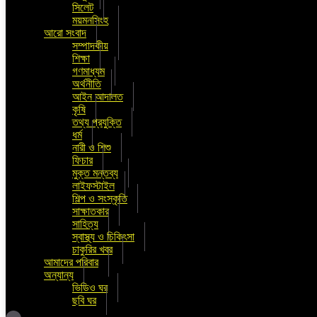
সিলেট
ময়মনসিংহ
আরো সংবাদ
সম্পাদকীয়
শিক্ষা
গণমাধ্যম
অর্থনীতি
আইন আদালত
কৃষি
তথ্য প্রযুক্তি
ধর্ম
নারী ও শিশু
ফিচার
মুক্ত মন্তব্য
লাইফস্টাইল
শিল্প ও সংস্কৃতি
সাক্ষাতকার
সাহিত্য
স্বাস্থ্য ও চিকিৎসা
চাকুরির খবর
আমাদের পরিবার
অন্যান্য
ভিডিও ঘর
ছবি ঘর