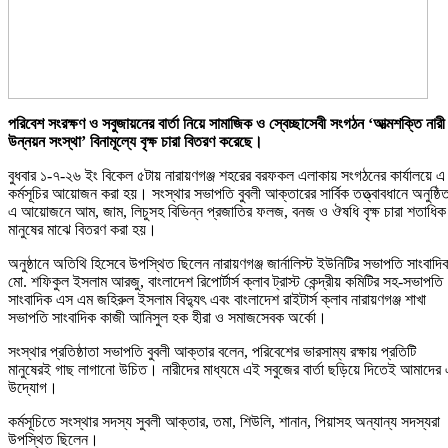
পরিবেশ সংরক্ষণ ও সবুজায়নের বার্তা নিয়ে সামাজিক ও স্বেচ্ছাসেবী সংগঠন ‘আত্মশক্তি নারী
উন্নয়ন সংস্থা’ বিনামূল্যে বৃক্ষ চারা বিতরণ করেছে।
বুধবার ১-৭-২৬ ইং বিকেল ৫টায় নারায়ণগঞ্জ শহরের বরফকল এলাকায় সংগঠনের কার্যালয়ে এ
কর্মসূচির আয়োজন করা হয়। সংস্থার সভাপতি বুবলী আক্তারের সার্বিক তত্ত্বাবধানে অনুষ্ঠি
এ আয়োজনে আম, জাম, লিচুসহ বিভিন্ন প্রজাতির ফলজ, বনজ ও ঔষধি বৃক্ষ চারা শতাধিক
মানুষের মাঝে বিতরণ করা হয়।
অনুষ্ঠানে অতিথি হিসেবে উপস্থিত ছিলেন নারায়ণগঞ্জ জার্নালিস্ট ইউনিটির সভাপতি সাংবাদি
মো. শফিকুল ইসলাম আরজু, বাংলাদেশ রিপোর্টার্স ক্লাব ট্রাস্ট কেন্দ্রীয় কমিটির সহ-সভাপতি
সাংবাদিক এস এম জহিরুল ইসলাম বিদ্যুৎ এবং বাংলাদেশ রাইটার্স ক্লাব নারায়ণগঞ্জ শাখা
সভাপতি সাংবাদিক কাজী আনিসুল হক হীরা ও সমাজসেবক অর্কো।
সংস্থার প্রতিষ্ঠাতা সভাপতি বুবলী আক্তার বলেন, পরিবেশের ভারসাম্য রক্ষায় প্রতিটি
মানুষেরই গাছ লাগানো উচিত। নারীদের মাধ্যমে এই সবুজের বার্তা ছড়িয়ে দিতেই আমাদের
উদ্যোগ।
কর্মসূচিতে সংস্থার সদস্য সুবলী আক্তার, তমা, শিউলি, শানান, পিয়াসহ অন্যান্য সদস্যরা
উপস্থিত ছিলেন।