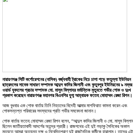
নারায়ণগঞ্জ সিটি কর্পোরেশনের (নাসিক) বর্জ্যবাহী ট্রাকের নিচে চাপা পড়ে ফতুল্লা ইউনিয়ন
ছাত্রদলের সাবেক সাধারণ সম্পাদক আব্দুল কাদির জিলানী এবং কুতুবপুর ইউনিয়নের ৯ নম্বর
ওয়ার্ড যুবদলের প্রচার সম্পাদক মো. মাসুম বিল্লাহর মর্মান্তিক মৃত্যুতে গভীর শোক ও দুঃখ
প্রকাশ করেছেন নারায়ণগঞ্জ মহানগর বিএনপির যুগ্ম আহ্বায়ক ফতেহ মোহাম্মদ রেজা রিপন।
আজ বুধবার এক শোক বার্তায় তিনি নিহতদের বিদেহী আত্মার মাগফিরাত কামনা করেন এবং
শোকসন্তপ্ত পরিবারের সদস্যদের প্রতি গভীর সমবেদনা জানান।
শোক বার্তায় ফতেহ মোহাম্মদ রেজা রিপন বলেন, “আব্দুল কাদির জিলানী ও মো. মাসুম বিল্লা
ছিলেন জাতীয়তাবাদী আদর্শের অতন্দ্র প্রহরী। রাজপথের এই দুই লড়াকু সৈনিকের অকাল
মৃত্যুতে আমরা অত্যন্ত দক্ষ ও নিবেদিতপ্রাণ দুই রাজনৈতিক কর্মীকে হারালাম। তাদের এই