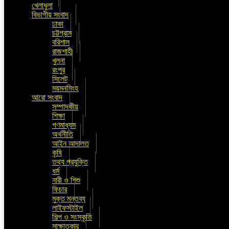
খেলাধুলা
বিভাগীয় সংবাদ
ঢাকা
চট্টগ্রাম
বরিশাল
রাজশাহী
খুলনা
রংপুর
সিলেট
ময়মনসিংহ
আরো সংবাদ
সম্পাদকীয়
শিক্ষা
গণমাধ্যম
অর্থনীতি
আইন আদালত
কৃষি
তথ্য প্রযুক্তি
ধর্ম
নারী ও শিশু
ফিচার
মুক্ত মন্তব্য
লাইফস্টাইল
শিল্প ও সংস্কৃতি
সাক্ষাতকার