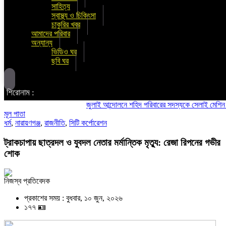
সাহিত্য
স্বাস্থ্য ও চিকিৎসা
চাকুরির খবর
আমাদের পরিবার
অন্যান্য
ভিডিও ঘর
ছবি ঘর
শিরোনাম :
জুলাই আন্দোলনে শহিদ পরিবারের সদস্যকে সেলাই মেশিন উপহার
মূল পাতা
ধর্ম
,
নারায়ণগঞ্জ
,
রাজনীতি
,
সিটি কর্পোরেশন
ট্রাকচাপায় ছাত্রদল ও যুবদল নেতার মর্মান্তিক মৃত্যু: রেজা রিপনের গভীর
শোক
নিজস্ব প্রতিবেদক
প্রকাশের সময় : বুধবার, ১০ জুন, ২০২৬
১৭৭ 🪪