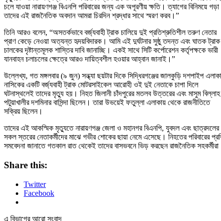
চলে যাওয়া নারায়ণগঞ্জ বিএনপি পরিবারের জন্য এক অপূরণীয় ক্ষতি। ত্যাগের বিনিময়ে গড়া
তাদের এই রাজনৈতিক অবদান আমরা চিরদিন শ্রদ্ধার সাথে স্মরণ করব।”
তিনি আরও বলেন, “অসতর্কভাবে বর্জ্যবাহী ট্রাক চালিয়ে দুই প্রতিশ্রুতিশীল তরুণ নেতার
প্রাণ কেড়ে নেওয়া অত্যন্ত হৃদয়বিদারক। আমি এই দুর্ঘটনার সুষ্ঠু তদন্ত এবং ঘাতক ট্রাক
চালকের দৃষ্টান্তমূলক শাস্তির দাবি জানাচ্ছি। একই সাথে সিটি কর্পোরেশন কর্তৃপক্ষকে ভারী
যানবাহন চলাচলের ক্ষেত্রে আরও দায়িত্বশীল হওয়ার আহ্বান জানাই।”
উল্লেখ্য, গত মঙ্গলবার (৯ জুন) সন্ধ্যা ছয়টার দিকে সিদ্ধিরগঞ্জের জালকুড়ি দশপাইপ এলাক
নাসিকের একটি বর্জ্যবাহী ট্রাক মোটরসাইকেল আরোহী ওই দুই নেতাকে চাপা দিলে
ঘটনাস্থলেই তাদের মৃত্যু হয়। নিহত জিলানী চাঁদপুরের মতলব উত্তরের এবং মাসুম বিল্লাহ
পটুয়াখালীর দশমিনার বাসিন্দা ছিলেন। তারা উভয়েই ফতুল্লা এলাকায় থেকে রাজনীতিতে
সক্রিয় ছিলেন।
তাদের এই আকস্মিক মৃত্যুতে নারায়ণগঞ্জ জেলা ও মহানগর বিএনপি, যুবদল এবং ছাত্রদলের
সকল স্তরের নেতাকর্মীদের মাঝে গভীর শোকের ছায়া নেমে এসেছে। নিহতের পরিবারের প্র
সমবেদনা জানাতে গতকাল রাত থেকেই তাদের বাসভবনে ভিড় করছেন রাজনৈতিক সহকর্মীরা
Share this:
Twitter
Facebook
এ বিভাগের আরো সংবাদ