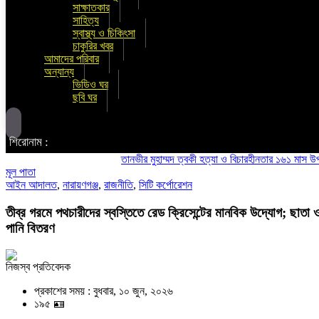
সাক্ষাতকার
সাহিত্য
স্বাস্থ্য ও চিকিৎসা
চাকুরির খবর
আমাদের পরিবার
অন্যান্য
ভিডিও ঘর
ছবি ঘর
শিরোনাম :
তানভীর মুহাম্মদ ত্বকী হত্যা ও বিচারহীনতার ১৬১ মাস উপলক্ষে 
মূল পাতা
আইন আদালত
,
নারায়ণগঞ্জ
,
রাজনীতি
,
সিটি কর্পোরেশন
তীব্র গরমে পথচারীদের স্বস্তিতে রেড ক্রিসেন্টের মানবিক উদ্যোগ; ছাতা 
পানি বিতরণ
নিজস্ব প্রতিবেদক
প্রকাশের সময় : বুধবার, ১০ জুন, ২০২৬
১৯৫ 🪪