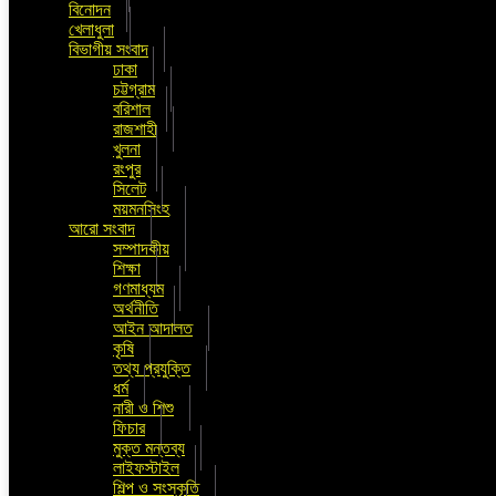
বিনোদন
খেলাধুলা
বিভাগীয় সংবাদ
ঢাকা
চট্টগ্রাম
বরিশাল
রাজশাহী
খুলনা
রংপুর
সিলেট
ময়মনসিংহ
আরো সংবাদ
সম্পাদকীয়
শিক্ষা
গণমাধ্যম
অর্থনীতি
আইন আদালত
কৃষি
তথ্য প্রযুক্তি
ধর্ম
নারী ও শিশু
ফিচার
মুক্ত মন্তব্য
লাইফস্টাইল
শিল্প ও সংস্কৃতি