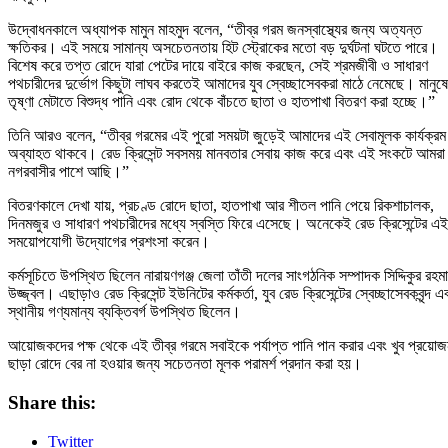
উদ্বোধনকালে অধ্যাপক মামুন মাহমুদ বলেন, “তীব্র গরম জনস্বাস্থ্যের জন্য অত্যন্ত
ক্ষতিকর। এই সময়ে সামান্য অসচেতনতায় হিট স্ট্রোকের মতো বড় দুর্ঘটনা ঘটতে পারে।
বিশেষ করে তপ্ত রোদে যারা পেটের দায়ে বাইরে কাজ করছেন, সেই শ্রমজীবী ও সাধারণ
পথচারীদের দুর্ভোগ কিছুটা লাঘব করতেই আমাদের যুব স্বেচ্ছাসেবকরা মাঠে নেমেছে। মানুষ
তৃষ্ণা মেটাতে বিশুদ্ধ পানি এবং রোদ থেকে বাঁচতে ছাতা ও হাতপাখা বিতরণ করা হচ্ছে।”
তিনি আরও বলেন, “তীব্র গরমের এই পুরো সময়টা জুড়েই আমাদের এই সেবামূলক কার্যক্রম
অব্যাহত থাকবে। রেড ক্রিসেন্ট সবসময় মানবতার সেবায় কাজ করে এবং এই সংকটে আমরা
নগরবাসীর পাশে আছি।”
বিতরণকালে দেখা যায়, প্রচণ্ড রোদে ছাতা, হাতপাখা আর শীতল পানি পেয়ে রিকশাচালক,
দিনমজুর ও সাধারণ পথচারীদের মধ্যে স্বস্তি ফিরে এসেছে। অনেকেই রেড ক্রিসেন্টের এই
সময়োপযোগী উদ্যোগের প্রশংসা করেন।
কর্মসূচিতে উপস্থিত ছিলেন নারায়ণগঞ্জ জেলা তাঁতী দলের সাংগঠনিক সম্পাদক সিদ্দিকুর রহম
উজ্জ্বল। এছাড়াও রেড ক্রিসেন্ট ইউনিটের কর্মকর্তা, যুব রেড ক্রিসেন্টের স্বেচ্ছাসেবকবৃন্দ এ
স্থানীয় গণ্যমান্য ব্যক্তিবর্গ উপস্থিত ছিলেন।
আয়োজকদের পক্ষ থেকে এই তীব্র গরমে সবাইকে পর্যাপ্ত পানি পান করার এবং খুব প্রয়ো
ছাড়া রোদে বের না হওয়ার জন্য সচেতনতা মূলক পরামর্শ প্রদান করা হয়।
Share this:
Twitter