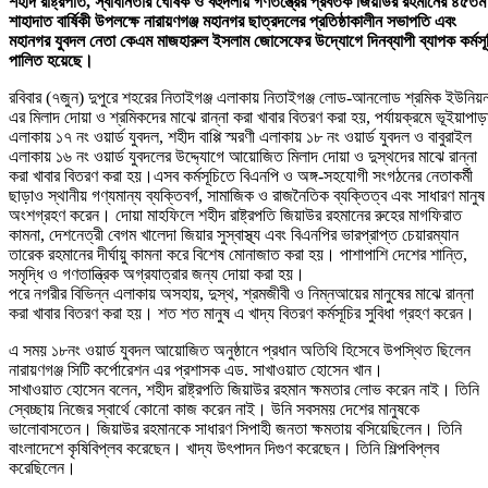
শহীদ রাষ্ট্রপতি, স্বাধীনতার ঘোষক ও বহুদলীয় গণতন্ত্রের প্রবর্তক জিয়াউর রহমানের ৪৫তম
শাহাদাত বার্ষিকী উপলক্ষে নারায়ণগঞ্জ মহানগর ছাত্রদলের প্রতিষ্ঠাকালীন সভাপতি এবং
মহানগর যুবদল নেতা কেএম মাজহারুল ইসলাম জোসেফের উদ্যোগে দিনব্যাপী ব্যাপক কর্মসূ
পালিত হয়েছে।
রবিবার (৭জুন) দুপুরে শহরের নিতাইগঞ্জ এলাকায় নিতাইগঞ্জ লোড-আনলোড শ্রমিক ইউনিয়
এর মিলাদ দোয়া ও শ্রমিকদের মাঝে রান্না করা খাবার বিতরণ করা হয়, পর্যায়ক্রমে ভূইয়াপাড়
এলাকায় ১৭ নং ওয়ার্ড যুবদল, শহীদ বাপ্পি স্মরণী এলাকায় ১৮ নং ওয়ার্ড যুবদল ও বাবুরাইল
এলাকায় ১৬ নং ওয়ার্ড যুবদলের উদ্দ্যোগে আয়োজিত মিলাদ দোয়া ও দুস্থদের মাঝে রান্না
করা খাবার বিতরণ করা হয়।এসব কর্মসূচিতে বিএনপি ও অঙ্গ-সহযোগী সংগঠনের নেতাকর্মী
ছাড়াও স্থানীয় গণ্যমান্য ব্যক্তিবর্গ, সামাজিক ও রাজনৈতিক ব্যক্তিত্ব এবং সাধারণ মানুষ
অংশগ্রহণ করেন। দোয়া মাহফিলে শহীদ রাষ্ট্রপতি জিয়াউর রহমানের রুহের মাগফিরাত
কামনা, দেশনেত্রী বেগম খালেদা জিয়ার সুস্বাস্থ্য এবং বিএনপির ভারপ্রাপ্ত চেয়ারম্যান
তারেক রহমানের দীর্ঘায়ু কামনা করে বিশেষ মোনাজাত করা হয়। পাশাপাশি দেশের শান্তি,
সমৃদ্ধি ও গণতান্ত্রিক অগ্রযাত্রার জন্য দোয়া করা হয়।
পরে নগরীর বিভিন্ন এলাকায় অসহায়, দুস্থ, শ্রমজীবী ও নিম্নআয়ের মানুষের মাঝে রান্না
করা খাবার বিতরণ করা হয়। শত শত মানুষ এ খাদ্য বিতরণ কর্মসূচির সুবিধা গ্রহণ করেন।
এ সময় ১৮নং ওয়ার্ড যুবদল আয়োজিত অনুষ্ঠানে প্রধান অতিথি হিসেবে উপস্থিত ছিলেন
নারায়ণগঞ্জ সিটি কর্পোরেশন এর প্রশাসক এড. সাখাওয়াত হোসেন খান।
সাখাওয়াত হোসেন বলেন, শহীদ রাষ্ট্রপতি জিয়াউর রহমান ক্ষমতার লোভ করেন নাই। তিনি
স্বেচ্ছায় নিজের স্বার্থে কোনো কাজ করেন নাই। উনি সবসময় দেশের মানুষকে
ভালোবাসতেন। জিয়াউর রহমানকে সাধারণ সিপাহী জনতা ক্ষমতায় বসিয়েছিলেন। তিনি
বাংলাদেশে কৃষিবিপ্লব করেছেন। খাদ্য উৎপাদন দিগুণ করেছেন। তিনি শিল্পবিপ্লব
করেছিলেন।