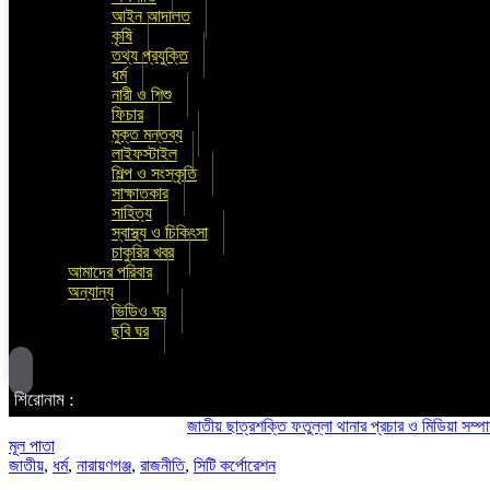
আইন আদালত
কৃষি
তথ্য প্রযুক্তি
ধর্ম
নারী ও শিশু
ফিচার
মুক্ত মন্তব্য
লাইফস্টাইল
শিল্প ও সংস্কৃতি
সাক্ষাতকার
সাহিত্য
স্বাস্থ্য ও চিকিৎসা
চাকুরির খবর
আমাদের পরিবার
অন্যান্য
ভিডিও ঘর
ছবি ঘর
শিরোনাম :
জাতীয় ছাত্রশক্তি ফতুল্লা থানার প্রচার ও মিডিয়া সম্পাদক হলে
মূল পাতা
জাতীয়
,
ধর্ম
,
নারায়ণগঞ্জ
,
রাজনীতি
,
সিটি কর্পোরেশন