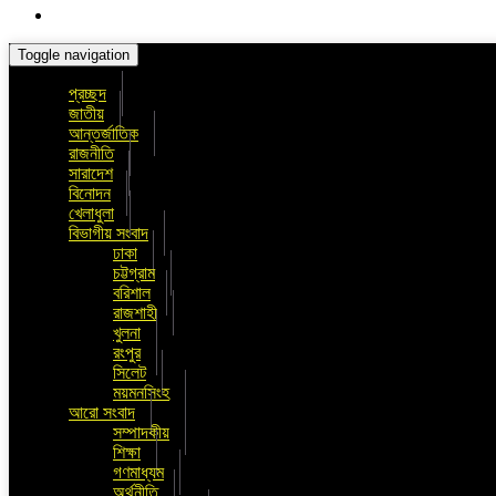
Toggle navigation
প্রচ্ছদ
জাতীয়
আন্তর্জাতিক
রাজনীতি
সারাদেশ
বিনোদন
খেলাধুলা
বিভাগীয় সংবাদ
ঢাকা
চট্টগ্রাম
বরিশাল
রাজশাহী
খুলনা
রংপুর
সিলেট
ময়মনসিংহ
আরো সংবাদ
সম্পাদকীয়
শিক্ষা
গণমাধ্যম
অর্থনীতি