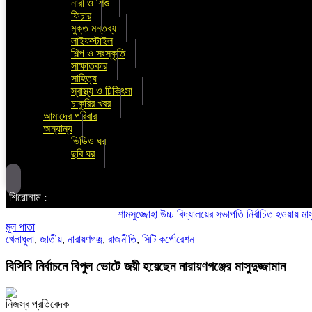
নারী ও শিশু
ফিচার
মুক্ত মন্তব্য
লাইফস্টাইল
শিল্প ও সংস্কৃতি
সাক্ষাতকার
সাহিত্য
স্বাস্থ্য ও চিকিৎসা
চাকুরির খবর
আমাদের পরিবার
অন্যান্য
ভিডিও ঘর
ছবি ঘর
শিরোনাম :
শামসুজ্জোহা উচ্চ বিদ্যালয়ের সভাপতি নির্বাচিত হওয়ায় মাসুদ কবী
মূল পাতা
খেলাধুলা
,
জাতীয়
,
নারায়ণগঞ্জ
,
রাজনীতি
,
সিটি কর্পোরেশন
বিসিবি নির্বাচনে বিপুল ভোটে জয়ী হয়েছেন নারায়ণগঞ্জের মাসুদুজ্জামান
নিজস্ব প্রতিবেদক