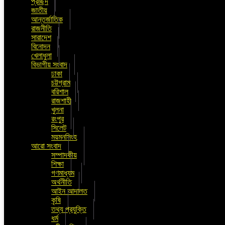
প্রচ্ছদ
জাতীয়
আন্তর্জাতিক
রাজনীতি
সারাদেশ
বিনোদন
খেলাধুলা
বিভাগীয় সংবাদ
ঢাকা
চট্টগ্রাম
বরিশাল
রাজশাহী
খুলনা
রংপুর
সিলেট
ময়মনসিংহ
আরো সংবাদ
সম্পাদকীয়
শিক্ষা
গণমাধ্যম
অর্থনীতি
আইন আদালত
কৃষি
তথ্য প্রযুক্তি
ধর্ম