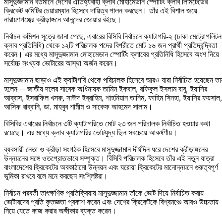
মাসুদুজ্জামান বর্তমানে দেশের ঐতিহ্যবাহী ক্লাব মোহামেডান স্পোর্টিং ক্লাব লিমিটেডের
ক্রিকেট কমিটির চেয়ারম্যান হিসেবে দায়িত্ব পালন করছেন। তাঁর এই বিশাল জয়ে
নারায়ণগঞ্জের ক্রীড়াঙ্গনে আনন্দের জোয়ার বইছে।
নির্বাচন কমিশন সূত্রে জানা গেছে, এবারের বিসিবি নির্বাচনে ক্যাটাগরি-২ (ঢাকা মেট্রোপলিটন
ক্লাব প্রতিনিধি) থেকে ১২টি পরিচালক পদের বিপরীতে মোট ১৬ জন প্রার্থী প্রতিদ্বন্দ্বিতা
করেন। এর মধ্যে মাসুদুজ্জামান মোহামেডান স্পোর্টিং ক্লাবের প্রতিনিধি হিসেবে অংশ নিয়ে
সর্বোচ্চ সংখ্যক ভোটারের আস্থা অর্জন করেন।
মাসুদুজ্জামান ছাড়াও এই ক্যাটাগরি থেকে পরিচালক হিসেবে আরও যারা নির্বাচিত হয়েছেন তা
হলেন— জাতীয় দলের সাবেক অধিনায়ক তামিম ইকবাল, রফিকুল ইসলাম বাবু, ইয়াসির
আব্বাস, ইসরাফিল খসরু, সাঈদ ইব্রাহিম, শাহনিয়ান তানিম, ফাহিম সিনহা, ইয়াসির ফয়সাল,
আসিফ রাব্বানি, ডা. মাহবুব শামীম ও সাকেফ আহমেদ সালাম।
বিসিবির এবারের নির্বাচনে ৩টি ক্যাটাগরিতে মোট ২৩ জন পরিচালক নির্বাচিত হওয়ার কথা
রয়েছে। এর মধ্যে ক্লাব ক্যাটাগরির ভোটযুদ্ধ ছিল সবচেয়ে আকর্ষণীয়।
ব্যবসায়ী নেতা ও ক্রীড়া সংগঠক হিসেবে মাসুদুজ্জামান দীর্ঘদিন ধরে দেশের ক্রীড়াঙ্গনের
উন্নয়নের সঙ্গে ওতপ্রোতভাবে সম্পৃক্ত। বিসিবি পরিচালক হিসেবে তাঁর এই নতুন যাত্রা
বাংলাদেশের ক্রিকেটের অবকাঠামো উন্নয়ন এবং ঘরোয়া ক্রিকেটের মানোন্নয়নে গুরুত্বপূর্ণ
ভূমিকা রাখবে বলে মনে করছেন সংশ্লিষ্টরা।
নির্বাচন পরবর্তী তাৎক্ষণিক প্রতিক্রিয়ায় মাসুদুজ্জামান তাঁকে ভোট দিয়ে নির্বাচিত করায়
ভোটারদের প্রতি কৃতজ্ঞতা প্রকাশ করেন এবং দেশের ক্রিকেটকে বিশ্বমঞ্চে আরও উচ্চতায়
নিয়ে যেতে কাজ করার অঙ্গীকার ব্যক্ত করেন।