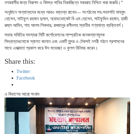
নগরবাসীর জন্য নিরাপদ ও বিশুদ্ধ পানির নিরবচ্ছিন্ন সরবরাহ নিশ্চিত করা জরুরি।”
অনুষ্ঠানে অন্যান্যদের মধ্যে আরও বক্তব্য রাখেন— সংগঠনের সহ-সভাপতি মাহমুদ
হোসেন, সাইফুল রহমান দুলাল, অ্যাডভোকেট বি এম হোসেন, সাইফুদ্দিন রহমান, হাজী
রুহুল আমিন, শাহ আলম শিকদার, রমজানুর রশীদসহ স্থানীয় গণ্যমান্য ব্যক্তিবর্গ।
সভায় সমিতির সদস্যরা সিটি কর্পোরেশনের সাম্প্রতিক জনকল্যাণমূলক
সিদ্ধান্তগুলোকে স্বাগত জানান এবং একটি সুন্দর ও টেকসই নগরী গঠনে প্রশাসনের
সাথে একাত্মতা প্রকাশ করে ঈদ শুভেচ্ছা ও কুশল বিনিময় করেন।
Share this:
Twitter
Facebook
এ বিভাগের আরো সংবাদ