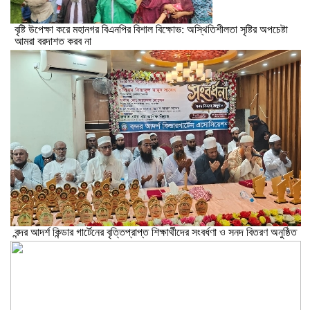
বৃষ্টি উপেক্ষা করে মহানগর বিএনপির বিশাল বিক্ষোভ: অস্থিতিশীলতা সৃষ্টির অপচেষ্টা
আমরা বরদাশত করব না
বন্দর আদর্শ কিন্ডার গার্টেনের বৃত্তিপ্রাপ্ত শিক্ষার্থীদের সংবর্ধণা ও সনদ বিতরণ অনুষ্ঠিত