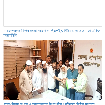
নারায়ণগঞ্জকে বিশেষ জেলা ঘোষণা ও প্রিপেইড মিটার বন্ধসহ ৫ দফা দাবিতে
স্মারকলিপি
গ্যাস-বিদ্যুৎ সংকট ও দ্রব্যমূল্যের ঊর্ধ্বগতির প্রতিবাদে ডিসির মাধ্যমে