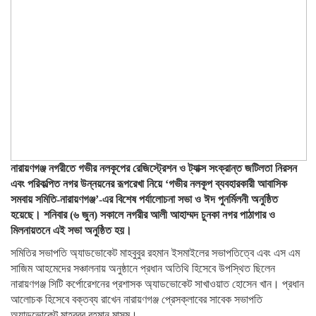
নারায়ণগঞ্জ নগরীতে গভীর নলকূপের রেজিস্ট্রেশন ও ট্যাক্স সংক্রান্ত জটিলতা নিরসন
এবং পরিকল্পিত নগর উন্নয়নের রূপরেখা নিয়ে ‘গভীর নলকূপ ব্যবহারকারী আবাসিক
সমবায় সমিতি-নারায়ণগঞ্জ’-এর বিশেষ পর্যালোচনা সভা ও ঈদ পুনর্মিলনী অনুষ্ঠিত
হয়েছে। শনিবার (৬ জুন) সকালে নগরীর আলী আহাম্মদ চুনকা নগর পাঠাগার ও
মিলনায়তনে এই সভা অনুষ্ঠিত হয়।
সমিতির সভাপতি অ্যাডভোকেট মাহবুবুর রহমান ইসমাইলের সভাপতিত্বে এবং এস এম
সাজিম আহমেদের সঞ্চালনায় অনুষ্ঠানে প্রধান অতিথি হিসেবে উপস্থিত ছিলেন
নারায়ণগঞ্জ সিটি কর্পোরেশনের প্রশাসক অ্যাডভোকেট সাখাওয়াত হোসেন খান। প্রধান
আলোচক হিসেবে বক্তব্য রাখেন নারায়ণগঞ্জ প্রেসক্লাবের সাবেক সভাপতি
অ্যাডভোকেট মাহবুবুর রহমান মাসুম।