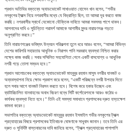
প্রধান অতিথির বক্তব্যে অ্যাডভোকেট সাখাওয়াত হোসেন খান বলেন, “গভীর
নলকূপের ট্যাক্স নিয়ে নগরবাসীর মধ্যে যে বিভ্রান্তি ছিল, তা আমরা দূর করতে কাজ
করছি। নগরবাসীর স্বার্থে যেকোনো যৌক্তিক দাবিতে আমরা সবসময় পাশে থাকব।
আপনাদের দাবি ও সুচিন্তিত পরামর্শ আমাকে আগামীর সুন্দর নারায়ণগঞ্জ গড়তে
অনুপ্রাণিত করবে।”
তিনি নারায়ণগঞ্জের ভবিষ্যৎ উন্নয়ন পরিকল্পনা তুলে ধরে আরও বলেন, “আমরা বিভিন্ন
দেশের কারিগরি সহায়তায় আধুনিক ও নিরাপদ পানি সরবরাহ ব্যবস্থা নিশ্চিত করার
লক্ষ্যে কাজ করছি। সবার সম্মিলিত সহযোগিতা পেলে একটি বাসযোগ্য ও আধুনিক
নগরী গড়ে তোলা সম্ভব হবে।”
প্রধান আলোচকের বক্তব্যে অ্যাডভোকেট মাহবুবুর রহমান মাসুম নগরীর যানজট ও
অব্যবস্থাপনা নিয়ে ক্ষোভ প্রকাশ করে বলেন, “একটি পরিচ্ছন্ন নগরী উপহার দিতে
হলে সবার আগে যানজট নিরসন করতে হবে। বিশেষ করে হকার উচ্ছেদ এবং
ব্যাটারিচালিত যানবাহনের অবাধ বিচরণ বন্ধে সিটি কর্পোরেশনকে আরও কঠোর ও
কার্যকর ব্যবস্থা নিতে হবে।” তিনি এই সমস্যা সমাধানে প্রশাসকের দ্রুত হস্তক্ষেপ
কামনা করেন।
সভাপতির বক্তব্যে অ্যাডভোকেট মাহবুবুর রহমান ইসমাইল গভীর নলকূপের ট্যাক্স
প্রত্যাহারের বিষয়ে প্রশাসকের ইতিবাচক ঘোষণাকে সাধুবাদ জানান। তবে তিনি এর
দ্রুত ও সুনির্দিষ্ট বাস্তবায়নের দাবি জানিয়ে বলেন, “ট্যাক্স প্রত্যাহারের পাশাপাশি