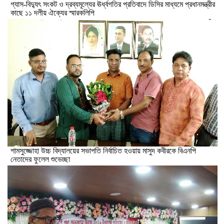
গ্যাস-বিদ্যুৎ সংকট ও দ্রব্যমূল্যের ঊর্ধ্বগতির প্রতিবাদে ডিসির মাধ্যমে প্রধানমন্ত্রীর
কাছে ১১ দলীয় ঐক্যের স্মারকলিপি
শামসুজ্জোহা উচ্চ বিদ্যালয়ের সভাপতি নির্বাচিত হওয়ায় মাসুদ কবীরকে বিএনপি
নেতাদের ফুলেল শুভেচ্ছা