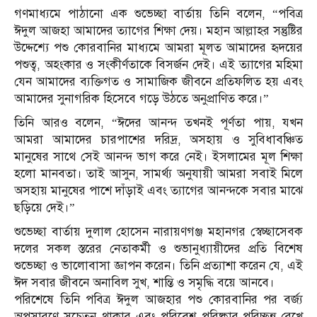
গণমাধ্যমে পাঠানো এক শুভেচ্ছা বার্তায় তিনি বলেন, “পবিত্র
ঈদুল আজহা আমাদের ত্যাগের শিক্ষা দেয়। মহান আল্লাহর সন্তুষ্টির
উদ্দেশ্যে পশু কোরবানির মাধ্যমে আমরা মূলত আমাদের হৃদয়ের
পশুত্ব, অহংকার ও সংকীর্ণতাকে বিসর্জন দেই। এই ত্যাগের মহিমা
যেন আমাদের ব্যক্তিগত ও সামাজিক জীবনে প্রতিফলিত হয় এবং
আমাদের সুনাগরিক হিসেবে গড়ে উঠতে অনুপ্রাণিত করে।”
তিনি আরও বলেন, “ঈদের আনন্দ তখনই পূর্ণতা পায়, যখন
আমরা আমাদের চারপাশের দরিদ্র, অসহায় ও সুবিধাবঞ্চিত
মানুষের সাথে সেই আনন্দ ভাগ করে নেই। ইসলামের মূল শিক্ষা
হলো মানবতা। তাই আসুন, সামর্থ্য অনুযায়ী আমরা সবাই মিলে
অসহায় মানুষের পাশে দাঁড়াই এবং ত্যাগের আনন্দকে সবার মাঝে
ছড়িয়ে দেই।”
শুভেচ্ছা বার্তায় দুলাল হোসেন নারায়ণগঞ্জ মহানগর স্বেচ্ছাসেবক
দলের সকল স্তরের নেতাকর্মী ও শুভানুধ্যায়ীদের প্রতি বিশেষ
শুভেচ্ছা ও ভালোবাসা জ্ঞাপন করেন। তিনি প্রত্যাশা করেন যে, এই
ঈদ সবার জীবনে অনাবিল সুখ, শান্তি ও সমৃদ্ধি বয়ে আনবে।
পরিশেষে তিনি পবিত্র ঈদুল আজহার পশু কোরবানির পর বর্জ্য
অপসারণে সচেতন থাকার এবং পরিবেশ পরিষ্কার-পরিচ্ছন্ন রেখে