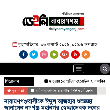
বৃহস্পতিবার, ০৬ অগাস্ট ২০২৬, ০২:০৬ অপরাহ্ন
Toggle
navigation
শিরোনাম :
ফতুল্লায় ১০ পুড়িয়া হেরোইনসহ একাধিক মামলার আসাম
মূল পাতা
ধর্ম
,
নারায়ণগঞ্জ
,
রাজনীতি
,
সিটি কর্পোরেশন
নারায়ণগঞ্জবাসীকে ঈদুল আজহার শুভেচ্ছা
জানালেন না’গঞ্জ মহানগর স্বেচ্ছাসেবক দলের