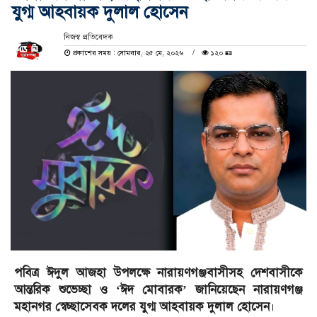
যুগ্ম আহবায়ক দুলাল হোসেন
নিজস্ব প্রতিবেদক
প্রকাশের সময় : সোমবার, ২৫ মে, ২০২৬
১২০ 🪪
পবিত্র ঈদুল আজহা উপলক্ষে নারায়ণগঞ্জবাসীসহ দেশবাসীকে
আন্তরিক শুভেচ্ছা ও ‘ঈদ মোবারক’ জানিয়েছেন নারায়ণগঞ্জ
মহানগর স্বেচ্ছাসেবক দলের যুগ্ম আহবায়ক দুলাল হোসেন
।