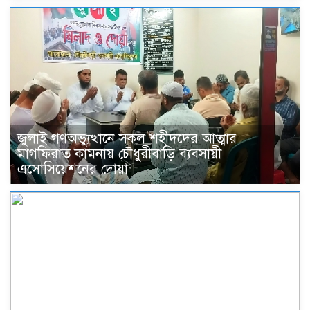
জুলাই গণঅভ্যুত্থানে সকল শহীদদের আত্মার
মাগফিরাত কামনায় চৌধুরীবাড়ি ব্যবসায়ী
এসোসিয়েশনের দোয়া