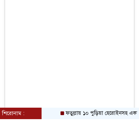
শিরোনাম :
ফতুল্লায় ১০ পুড়িয়া হেরোইনসহ একাধিক মামল