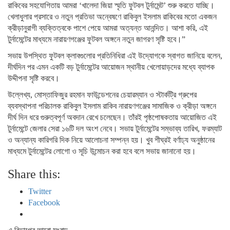
রাকিবের সহযোগিতায় আমরা ‘খালেদা জিয়া স্মৃতি ফুটবল টুর্নামেন্ট’ শুরু করতে যাচ্ছি।
খেলাধুলার প্রসারে ও নতুন প্রতিভা অন্বেষণে রাকিবুল ইসলাম রাকিবের মতো একজন
ক্রীড়ানুরাগী ব্যক্তিত্বকে পাশে পেয়ে আমরা অত্যন্ত আনন্দিত। আশা করি, এই
টুর্নামেন্টের মাধ্যমে নারায়ণগঞ্জের ফুটবল অঙ্গনে নতুন জাগরণ সৃষ্টি হবে।”
সভায় উপস্থিত ফুটবল ক্লাবগুলোর প্রতিনিধিরা এই উদ্যোগকে স্বাগত জানিয়ে বলেন,
দীর্ঘদিন পর এমন একটি বড় টুর্নামেন্টের আয়োজন স্থানীয় খেলোয়াড়দের মধ্যে ব্যাপক
উদ্দীপনা সৃষ্টি করবে।
উল্লেখ্য, মোস্তাফিজুর রহমান ফাউন্ডেশনের চেয়ারম্যান ও স্টার্কট্রি গ্রুপের
ব্যবস্থাপনা পরিচালক রাকিবুল ইসলাম রাকিব নারায়ণগঞ্জের সামাজিক ও ক্রীড়া অঙ্গনে
দীর্ঘ দিন ধরে গুরুত্বপূর্ণ অবদান রেখে চলেছেন। তাঁরই পৃষ্ঠপোষকতায় আয়োজিত এই
টুর্নামেন্টে জেলার সেরা ১৬টি দল অংশ নেবে। সভায় টুর্নামেন্টের সম্ভাব্য তারিখ, ফরম্যাট
ও অন্যান্য কারিগরি দিক নিয়ে আলোচনা সম্পন্ন হয়। খুব শীঘ্রই বর্ণাঢ্য অনুষ্ঠানের
মাধ্যমে টুর্নামেন্টের লোগো ও সূচি উন্মোচন করা হবে বলে সভায় জানানো হয়।
Share this:
Twitter
Facebook