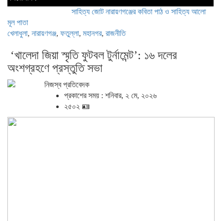
সাহিত্য জোট নারায়ণগঞ্জের কবিতা পাঠ ও সাহিত্য আলোচনায় মুখরিত অন
মূল পাতা
খেলাধুলা
,
নারায়ণগঞ্জ
,
ফতুল্লা
,
মহানগর
,
রাজনীতি
‘খালেদা জিয়া স্মৃতি ফুটবল টুর্নামেন্ট’: ১৬ দলের
অংশগ্রহণে প্রস্তুতি সভা
নিজস্ব প্রতিবেদক
প্রকাশের সময় : শনিবার, ২ মে, ২০২৬
২৫০২ 🪪