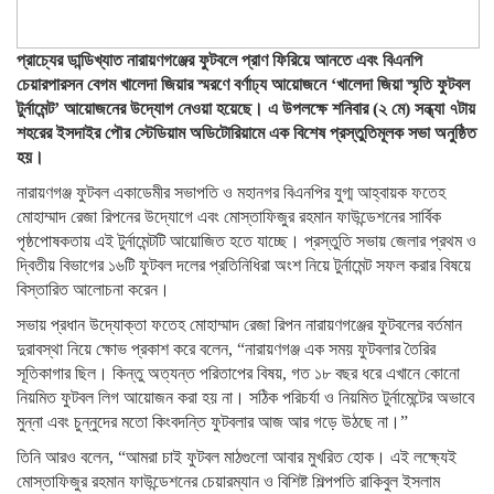
প্রাচ্যের ডান্ডিখ্যাত নারায়ণগঞ্জের ফুটবলে প্রাণ ফিরিয়ে আনতে এবং বিএনপি
চেয়ারপারসন বেগম খালেদা জিয়ার স্মরণে বর্ণাঢ্য আয়োজনে ‘খালেদা জিয়া স্মৃতি ফুটবল
টুর্নামেন্ট’ আয়োজনের উদ্যোগ নেওয়া হয়েছে। এ উপলক্ষে শনিবার (২ মে) সন্ধ্যা ৭টায়
শহরের ইসদাইর পৌর স্টেডিয়াম অডিটোরিয়ামে এক বিশেষ প্রস্তুতিমূলক সভা অনুষ্ঠিত
হয়।
নারায়ণগঞ্জ ফুটবল একাডেমীর সভাপতি ও মহানগর বিএনপির যুগ্ম আহ্বায়ক ফতেহ
মোহাম্মাদ রেজা রিপনের উদ্যোগে এবং মোস্তাফিজুর রহমান ফাউন্ডেশনের সার্বিক
পৃষ্ঠপোষকতায় এই টুর্নামেন্টটি আয়োজিত হতে যাচ্ছে। প্রস্তুতি সভায় জেলার প্রথম ও
দ্বিতীয় বিভাগের ১৬টি ফুটবল দলের প্রতিনিধিরা অংশ নিয়ে টুর্নামেন্ট সফল করার বিষয়ে
বিস্তারিত আলোচনা করেন।
সভায় প্রধান উদ্যোক্তা ফতেহ মোহাম্মাদ রেজা রিপন নারায়ণগঞ্জের ফুটবলের বর্তমান
দুরাবস্থা নিয়ে ক্ষোভ প্রকাশ করে বলেন, “নারায়ণগঞ্জ এক সময় ফুটবলার তৈরির
সূতিকাগার ছিল। কিন্তু অত্যন্ত পরিতাপের বিষয়, গত ১৮ বছর ধরে এখানে কোনো
নিয়মিত ফুটবল লিগ আয়োজন করা হয় না। সঠিক পরিচর্যা ও নিয়মিত টুর্নামেন্টের অভাবে
মুন্না এবং চুন্নুদের মতো কিংবদন্তি ফুটবলার আজ আর গড়ে উঠছে না।”
তিনি আরও বলেন, “আমরা চাই ফুটবল মাঠগুলো আবার মুখরিত হোক। এই লক্ষ্যেই
মোস্তাফিজুর রহমান ফাউন্ডেশনের চেয়ারম্যান ও বিশিষ্ট শিল্পপতি রাকিবুল ইসলাম