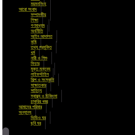
ময়মনসিংহ
আরো সংবাদ
সম্পাদকীয়
শিক্ষা
গণমাধ্যম
অর্থনীতি
আইন আদালত
কৃষি
তথ্য প্রযুক্তি
ধর্ম
নারী ও শিশু
ফিচার
মুক্ত মন্তব্য
লাইফস্টাইল
শিল্প ও সংস্কৃতি
সাক্ষাতকার
সাহিত্য
স্বাস্থ্য ও চিকিৎসা
চাকুরির খবর
আমাদের পরিবার
অন্যান্য
ভিডিও ঘর
ছবি ঘর