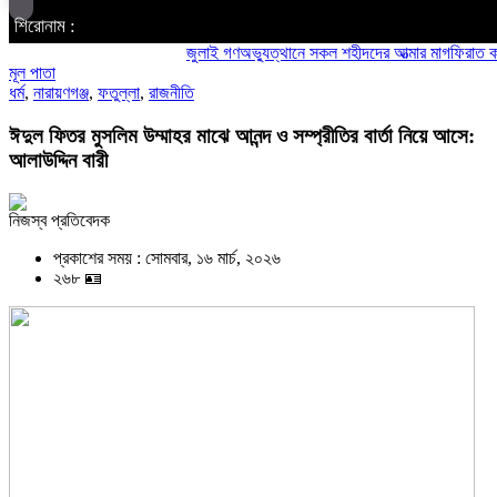
শিরোনাম :
জুলাই গণঅভ্যুত্থানে সকল শহীদদের আত্মার মাগফিরাত কামনায়
মূল পাতা
ধর্ম
,
নারায়ণগঞ্জ
,
ফতুল্লা
,
রাজনীতি
ঈদুল ফিতর মুসলিম উম্মাহর মাঝে আনন্দ ও সম্প্রীতির বার্তা নিয়ে আসে:
আলাউদ্দিন বারী
নিজস্ব প্রতিবেদক
প্রকাশের সময় : সোমবার, ১৬ মার্চ, ২০২৬
২৬৮ 🪪