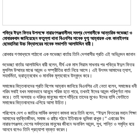
পবিত্র ঈদুল ফিতর উপলক্ষে নারায়ণগঞ্জবাসীসহ সমগ্র দেশবাসীকে আন্তরিক শুভেচ্ছা ও
মোবারকবাদ জানিয়েছেন ফতুল্লা থানা বিএনপির সাবেক যুগ্ম আহ্বায়ক এবং কানাইনগর
ছোবহানিয়া উচ্চ বিদ্যালয়ের সাবেক সভাপতি আলাউদ্দিন বারী।
রোববার গণমাধ্যমে পাঠানো এক শুভেচ্ছা বার্তায় তিনি দেশবাসীর প্রতি এই অভিনন্দন জানান
শুভেচ্ছা বার্তায় আলাউদ্দিন বারী বলেন, দীর্ঘ এক মাস সিয়াম সাধনার পর পবিত্র ঈদুল ফিতর
মুসলিম উম্মাহর মাঝে আনন্দ ও সম্প্রীতির বার্তা নিয়ে আসে। এই উৎসব আমাদের ত্যাগ,
সহমর্মিতা, ভ্রাতৃত্ববোধ ও মানবিক মূল্যবোধে উদ্বুদ্ধ করে।
সমাজের বিত্তবানদের প্রতি বিশেষ আহ্বান জানিয়ে বিএনপির এই নেতা বলেন, সমাজের ধনী
গরিব সবাই যখন সমানভাবে আনন্দে শরিক হতে পারে, তখনই ঈদের আনন্দ পরিপূর্ণতা লাভ
করে। তাই অসহায় ও দরিদ্র মানুষের পাশে দাঁড়িয়ে তাদের মুখেও ঈদের হাসি ফোটাতে
সমাজের বিত্তবানদের এগিয়ে আসা উচিত।
পরিশেষে দেশ ও জাতির সার্বিক কল্যাণ কামনা করে তিনি বলেন, “ঈদুল ফিতরের মহান শিক্ষা
আমাদের ব্যক্তিজীবন, সমাজ ও রাষ্ট্র গঠনে ইতিবাচক ভূমিকা রাখুক।” এবারের ঈদ
নারায়ণগঞ্জসহ দেশের সর্বস্তরের মানুষের জীবনে অনাবিল আনন্দ, সুখ, শান্তি ও সমৃদ্ধি বয়ে
আনবে বলেও তিনি প্রত্যাশা ব্যক্ত করেন।