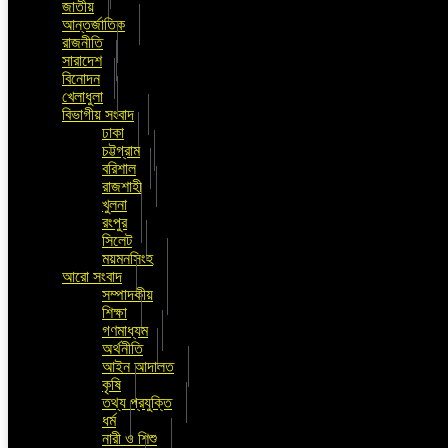
জাতীয়
আন্তর্জাতিক
রাজনীতি
সারাদেশ
বিনোদন
খেলাধুলা
বিভাগীয় সংবাদ
ঢাকা
চট্টগ্রাম
বরিশাল
রাজশাহী
খুলনা
রংপুর
সিলেট
ময়মনসিংহ
আরো সংবাদ
সম্পাদকীয়
শিক্ষা
গণমাধ্যম
অর্থনীতি
আইন আদালত
কৃষি
তথ্য প্রযুক্তি
ধর্ম
নারী ও শিশু