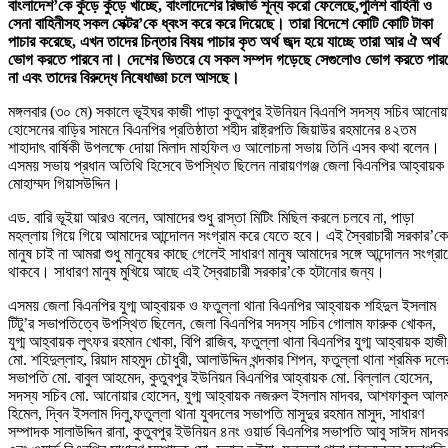
বাংলাদেশ’কে কুঁড়ে কুঁড়ে খাচ্ছে, বাংলাদেশের রিজার্ভ শূন্য করো ফেলেছে,পুলিশ বাহিনী ও
সেনা বাহিনীসহ সকল সেক্টর’কে ধ্বংস করে করে দিয়েছে। তারা বিদেশে কোটি কোটি টাকা
পাচার করেছে, এখন তাদের চিন্তার বিষয় পাচার কৃত অর্থ জব্দ হয়ে যাচ্ছে তারা আর ঐ অর্থ
ভোগ করতে পারবে না। দেশের ভিতরে যে সকল সম্পদ গড়েছে সেগুলোও ভোগ করতে পার
না এবং তাদের বিরুদ্ধে নিষেধাজ্ঞা চলে আসছে।
মঙ্গলবার (৩০ মে) সকালে ভূইঘর কাজী পাড়া কুতুবপুর ইউনিয়ন বিএনপি সদস্য সচিব আনোয়
হোসেনের বাড়ির সামনে বিএনপির প্রতিষ্ঠাতা শহীদ রাষ্ট্রপতি জিয়াউর রহমানের ৪২তম
শাহাদাৎ বার্ষিকী উপলক্ষে দোয়া মিলাদ মাহফিল ও আলোচনা সভায় তিনি এসব কথা বলেন।
এসময় সভায় প্রধান অতিথি হিসেবে উপস্থিত ছিলেন নারায়ণগঞ্জ জেলা বিএনপির আহ্বায়ক
মোহাম্মদ গিয়াসউদ্দিন।
এড. বারি ভূইয়া আরও বলেন, আমাদের শুধু রাস্তা মিটিং মিছিল করলে চলবে না, পাড়া
মহল্লায় গিয়ে গিয়ে আমাদের আন্দোলন সংগ্রাম করে যেতে হবে। এই স্বৈরাচারী সরকার’কে
মানুষ চাই না আমরা শুধু মানুষের কাছে গেলেই সাধারণ মানুষ আমাদের সঙ্গে আন্দোলন সংগ্রা
থাকবে। সাধারণ মানুষ মুখিয়ে আছে এই স্বৈরাচারী সরকার’কে হটানোর জন্য।
এসময় জেলা বিএনপির যুগ্ম আহ্বায়ক ও ফতুল্লা থানা বিএনপির আহ্বায়ক শহিদুল ইসলাম
টিটু’র সভাপতিত্বে উপস্থিত ছিলেন, জেলা বিএনপির সদস্য সচিব গোলাম ফারুক খোকন,
যুগ্ম আহ্বায়ক লুৎফর রহমান খোকা, বিপি রাজিব, ফতুল্লা থানা বিএনপির যুগ্ম আহ্বায়ক হাজী
মো. শহিদুল্লাহ, রিয়াদ মাহমুদ চৌধুরী, আলাউদ্দিন খন্দকার শিপন, ফতুল্লা থানা শ্রমিক দলে
সভাপতি মো. বাবুল আহমেদ, কুতুবপুর ইউনিয়ন বিএনপির আহ্বায়ক মো. বিল্লাল হোসেন,
সদস্য সচিব মো. আনোয়ার হোসেন, যুগ্ম আহ্বায়ক নজরুল ইসলাম মাদবর, আশফাকুল আল
হিমেল, দ্বিন ইসলাম দিলু,ফতুল্লা থানা যুবদলের সভাপতি মাসুদুর রহমান মাসুদ, সাধারণ
সম্পাদক সালাউদ্দিন রানা, কুতুবপুর ইউনিয়ন ৪নং ওয়ার্ড বিএনপির সভাপতি আবু সাঈদ মাদবর