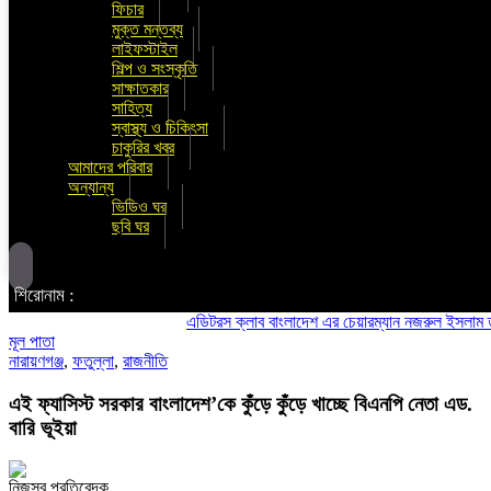
ফিচার
মুক্ত মন্তব্য
লাইফস্টাইল
শিল্প ও সংস্কৃতি
সাক্ষাতকার
সাহিত্য
স্বাস্থ্য ও চিকিৎসা
চাকুরির খবর
আমাদের পরিবার
অন্যান্য
ভিডিও ঘর
ছবি ঘর
শিরোনাম :
এডিটরস ক্লাব বাংলাদেশ এর চেয়ারম্যান নজরুল ইসলাম তমিজীর স
মূল পাতা
নারায়ণগঞ্জ
,
ফতুল্লা
,
রাজনীতি
এই ফ্যাসিস্ট সরকার বাংলাদেশ’কে কুঁড়ে কুঁড়ে খাচ্ছে বিএনপি নেতা এড.
বারি ভূইয়া
নিজস্ব প্রতিবেদক