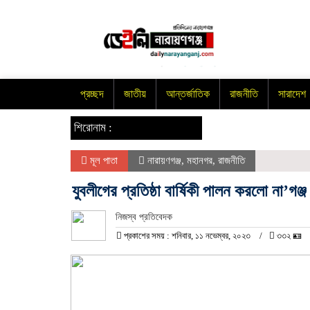
প্রচ্ছদ
জাতীয়
আন্তর্জাতিক
রাজনীতি
সারাদেশ
শিরোনাম :
মূল পাতা
নারায়ণগঞ্জ
,
মহানগর
,
রাজনীতি
যুবলীগের প্রতিষ্ঠা বার্ষিকী পালন করলো না’গঞ্
নিজস্ব প্রতিবেদক
প্রকাশের সময় : শনিবার, ১১ নভেম্বর, ২০২৩
৩৩২ 🪪