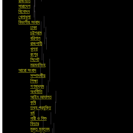
রাজনীতি
সারাদেশ
বিনোদন
খেলাধুলা
বিভাগীয় সংবাদ
ঢাকা
চট্টগ্রাম
বরিশাল
রাজশাহী
খুলনা
রংপুর
সিলেট
ময়মনসিংহ
আরো সংবাদ
সম্পাদকীয়
শিক্ষা
গণমাধ্যম
অর্থনীতি
আইন আদালত
কৃষি
তথ্য প্রযুক্তি
ধর্ম
নারী ও শিশু
ফিচার
মুক্ত মন্তব্য