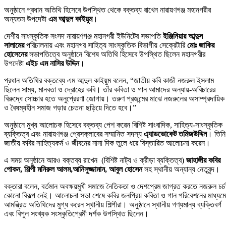
​অনুষ্ঠানে প্রধান অতিথি হিসেবে উপস্থিত থেকে বক্তব্য রাখেন নারায়ণগঞ্জ মহানগরীর
অন্যতম উপদেষ্টা
এম আব্দুল কাইয়ুম
।
​দেশীয় সাংস্কৃতিক সংসদ নারায়ণগঞ্জ মহানগরী ইউনিটের সভাপতি
ইঞ্জিনিয়ার আব্দুস
সালামের
পরিচালনায় এবং মহানগর সাহিত্য সাংস্কৃতিক বিভাগীয় সেক্রেটারি
মোঃ জাকির
হোসেনের
সভাপতিত্বে অনুষ্ঠানে বিশেষ অতিথি হিসেবে উপস্থিত ছিলেন মহানগরীর
উপদেষ্টা
এইচ এম নাসির উদ্দিন
।
​প্রধান অতিথির বক্তব্যে এম আব্দুল কাইয়ুম বলেন, “জাতীয় কবি কাজী নজরুল ইসলাম
ছিলেন সাম্য, মানবতা ও দ্রোহের কবি। তাঁর কবিতা ও গান আমাদের অন্যায়-অবিচারের
বিরুদ্ধে সোচ্চার হতে অনুপ্রেরণা জোগায়। তরুণ প্রজন্মের মাঝে নজরুলের অসাম্প্রদায়িক
ও বৈষম্যহীন সমাজ গড়ার চেতনা ছড়িয়ে দিতে হবে।”
​অনুষ্ঠানে মুখ্য আলোচক হিসেবে বক্তব্য পেশ করেন বিশিষ্ট সাংবাদিক, সাহিত্য-সাংস্কৃতিক
ব্যক্তিত্ব এবং নারায়ণগঞ্জ প্রেসক্লাবের সম্মানিত সদস্য
এ্যাডভোকেট তমিজউদ্দিন
। তিনি
জাতীয় কবির সাহিত্যকর্ম ও জীবনের নানা দিক তুলে ধরে বিস্তারিত আলোচনা করেন।
​এ সময় অনুষ্ঠানে আরও বক্তব্য রাখেন
(বিশিষ্ট নাট্য ও ক্রীড়া ব্যক্তিত্ব)
জাহাঙ্গীর কবির
পোকন,
শিল্পী মনিরুল আলম,
আনিসুজ্জামান,
আবুল হোসেন
সহ স্থানীয় অন্যান্য নেতৃবৃন্দ।
​বক্তারা বলেন, বর্তমান অবক্ষয়মুখী সমাজে নৈতিকতা ও দেশপ্রেম জাগ্রত করতে নজরুল চর্চ
কোনো বিকল্প নেই। আলোচনা সভা শেষে কবির জনপ্রিয় কবিতা ও গান পরিবেশনের মাধ্যমে
আমন্ত্রিত অতিথিদের মুগ্ধ করেন স্থানীয় শিল্পীরা। অনুষ্ঠানে স্থানীয় গণ্যমান্য ব্যক্তিবর্গ
এবং বিপুল সংখ্যক সংস্কৃতিপ্রেমী দর্শক উপস্থিত ছিলেন।