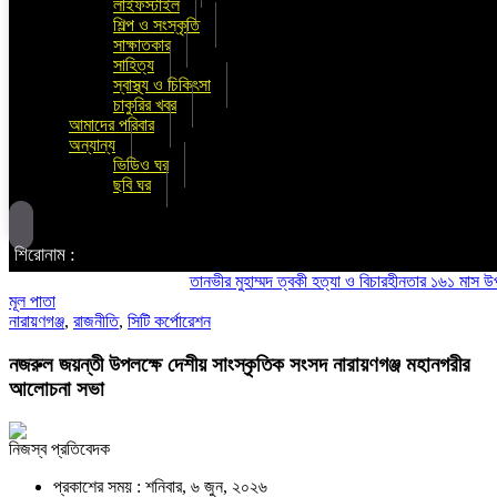
লাইফস্টাইল
শিল্প ও সংস্কৃতি
সাক্ষাতকার
সাহিত্য
স্বাস্থ্য ও চিকিৎসা
চাকুরির খবর
আমাদের পরিবার
অন্যান্য
ভিডিও ঘর
ছবি ঘর
শিরোনাম :
তানভীর মুহাম্মদ ত্বকী হত্যা ও বিচারহীনতার ১৬১ মাস উপলক্
মূল পাতা
নারায়ণগঞ্জ
,
রাজনীতি
,
সিটি কর্পোরেশন
নজরুল জয়ন্তী উপলক্ষে দেশীয় সাংস্কৃতিক সংসদ নারায়ণগঞ্জ মহানগরীর
আলোচনা সভা
নিজস্ব প্রতিবেদক
প্রকাশের সময় : শনিবার, ৬ জুন, ২০২৬