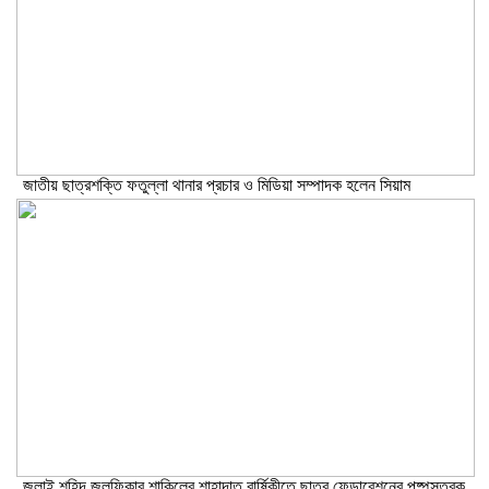
জাতীয় ছাত্রশক্তি ফতুল্লা থানার প্রচার ও মিডিয়া সম্পাদক হলেন সিয়াম
​জুলাই শহিদ জুলফিকার শাকিলের শাহাদাত বার্ষিকীতে ছাত্র ফেডারেশনের পুষ্পস্তবক