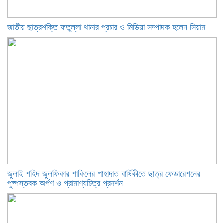
জাতীয় ছাত্রশক্তি ফতুল্লা থানার প্রচার ও মিডিয়া সম্পাদক হলেন সিয়াম
​জুলাই শহিদ জুলফিকার শাকিলের শাহাদাত বার্ষিকীতে ছাত্র ফেডারেশনের
পুষ্পস্তবক অর্পণ ও প্রামাণ্যচিত্র প্রদর্শন