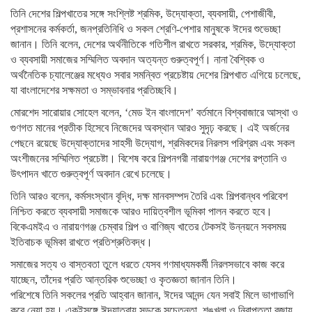
তিনি দেশের শিল্পখাতের সঙ্গে সংশ্লিষ্ট শ্রমিক, উদ্যোক্তা, ব্যবসায়ী, পেশাজীবী,
প্রশাসনের কর্মকর্তা, জনপ্রতিনিধি ও সকল শ্রেণি-পেশার মানুষকে ঈদের শুভেচ্ছা
জানান। তিনি বলেন, দেশের অর্থনীতিকে গতিশীল রাখতে সরকার, শ্রমিক, উদ্যোক্তা
ও ব্যবসায়ী সমাজের সম্মিলিত অবদান অত্যন্ত গুরুত্বপূর্ণ। নানা বৈশ্বিক ও
অর্থনৈতিক চ্যালেঞ্জের মধ্যেও সবার সমন্বিত প্রচেষ্টায় দেশের শিল্পখাত এগিয়ে চলেছে,
যা বাংলাদেশের সক্ষমতা ও সম্ভাবনার প্রতিচ্ছবি।
মোরশেদ সারোয়ার সোহেল বলেন, ‘মেড ইন বাংলাদেশ’ বর্তমানে বিশ্ববাজারে আস্থা ও
গুণগত মানের প্রতীক হিসেবে নিজেদের অবস্থান আরও সুদৃঢ় করছে। এই অর্জনের
পেছনে রয়েছে উদ্যোক্তাদের সাহসী উদ্যোগ, শ্রমিকদের নিরলস পরিশ্রম এবং সকল
অংশীজনের সম্মিলিত প্রচেষ্টা। বিশেষ করে শিল্পনগরী নারায়ণগঞ্জ দেশের রপ্তানি ও
উৎপাদন খাতে গুরুত্বপূর্ণ অবদান রেখে চলেছে।
তিনি আরও বলেন, কর্মসংস্থান বৃদ্ধি, দক্ষ মানবসম্পদ তৈরি এবং শিল্পবান্ধব পরিবেশ
নিশ্চিত করতে ব্যবসায়ী সমাজকে আরও দায়িত্বশীল ভূমিকা পালন করতে হবে।
বিকেএমইএ ও নারায়ণগঞ্জ চেম্বার শিল্প ও বাণিজ্য খাতের টেকসই উন্নয়নে সবসময়
ইতিবাচক ভূমিকা রাখতে প্রতিশ্রুতিবদ্ধ।
সমাজের সত্য ও বাস্তবতা তুলে ধরতে যেসব গণমাধ্যমকর্মী নিরলসভাবে কাজ করে
যাচ্ছেন, তাঁদের প্রতি আন্তরিক শুভেচ্ছা ও কৃতজ্ঞতা জানান তিনি।
পরিশেষে তিনি সকলের প্রতি আহ্বান জানান, ঈদের আনন্দ যেন সবাই মিলে ভাগাভাগি
করে নেয়া হয়। একইসঙ্গে ঈদযাত্রায় সড়কে সচেতনতা, শৃঙ্খলা ও নিরাপত্তা বজায়