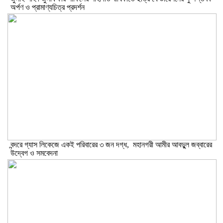
অর্পণ ও প্রামাণ্যচিত্র প্রদর্শন
বন্দরে গ্যাস লিকেজে একই পরিবারের ৩ জন দগ্ধ, মহানগরী আমীর আবদুুল জব্বারের
উদ্বেগ ও সমবেদনা