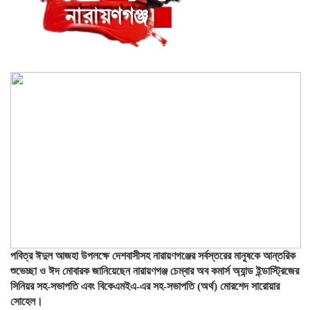
পবিত্র ঈদুল আজহা উপলক্ষে দেশবাসীসহ নারায়ণগঞ্জের সর্বস্তরের মানুষকে আন্তরিক
শুভেচ্ছা ও ঈদ মোবারক জানিয়েছেন নারায়ণগঞ্জ চেম্বার অব কমার্স অ্যান্ড ইন্ডাস্ট্রিজের
সিনিয়র সহ-সভাপতি এবং বিকেএমইএ-এর সহ-সভাপতি (অর্থ) মোরশেদ সারোয়ার
সোহেল।