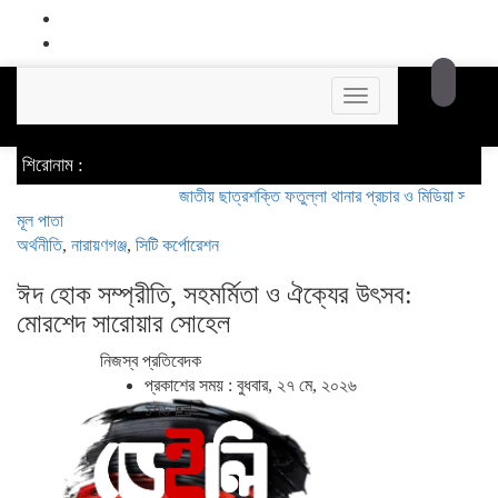
Toggle
navigation
শিরোনাম :
জাতীয় ছাত্রশক্তি ফতুল্লা থানার প্রচার ও মিডিয়া সম্পাদক হলেন 
মূল পাতা
অর্থনীতি
,
নারায়ণগঞ্জ
,
সিটি কর্পোরেশন
ঈদ হোক সম্প্রীতি, সহমর্মিতা ও ঐক্যের উৎসব:
মোরশেদ সারোয়ার সোহেল
নিজস্ব প্রতিবেদক
প্রকাশের সময় : বুধবার, ২৭ মে, ২০২৬
১৭৬ 🪪