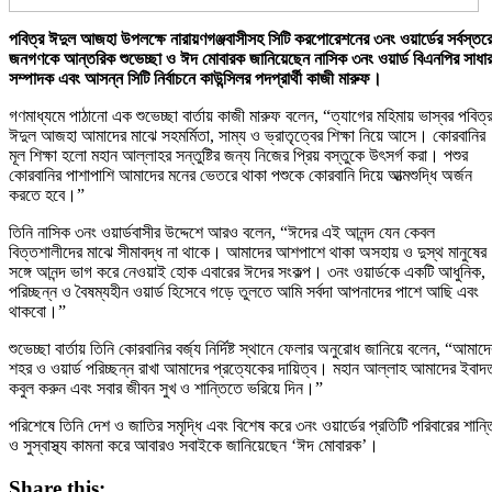
পবিত্র ঈদুল আজহা উপলক্ষে নারায়ণগঞ্জবাসীসহ সিটি করপোরেশনের ৩নং ওয়ার্ডের সর্বস্তর
জনগণকে আন্তরিক শুভেচ্ছা ও ঈদ মোবারক জানিয়েছেন নাসিক ৩নং ওয়ার্ড বিএনপির সাধা
সম্পাদক এবং আসন্ন সিটি নির্বাচনে কাউন্সিলর পদপ্রার্থী কাজী মারুফ।
গণমাধ্যমে পাঠানো এক শুভেচ্ছা বার্তায় কাজী মারুফ বলেন, “ত্যাগের মহিমায় ভাস্বর পবিত্
ঈদুল আজহা আমাদের মাঝে সহমর্মিতা, সাম্য ও ভ্রাতৃত্বের শিক্ষা নিয়ে আসে। কোরবানির
মূল শিক্ষা হলো মহান আল্লাহর সন্তুষ্টির জন্য নিজের প্রিয় বস্তুকে উৎসর্গ করা। পশুর
কোরবানির পাশাপাশি আমাদের মনের ভেতরে থাকা পশুকে কোরবানি দিয়ে আত্মশুদ্ধি অর্জন
করতে হবে।”
তিনি নাসিক ৩নং ওয়ার্ডবাসীর উদ্দেশে আরও বলেন, “ঈদের এই আনন্দ যেন কেবল
বিত্তশালীদের মাঝে সীমাবদ্ধ না থাকে। আমাদের আশপাশে থাকা অসহায় ও দুস্থ মানুষের
সঙ্গে আনন্দ ভাগ করে নেওয়াই হোক এবারের ঈদের সংকল্প। ৩নং ওয়ার্ডকে একটি আধুনিক,
পরিচ্ছন্ন ও বৈষম্যহীন ওয়ার্ড হিসেবে গড়ে তুলতে আমি সর্বদা আপনাদের পাশে আছি এবং
থাকবো।”
শুভেচ্ছা বার্তায় তিনি কোরবানির বর্জ্য নির্দিষ্ট স্থানে ফেলার অনুরোধ জানিয়ে বলেন, “আমাদে
শহর ও ওয়ার্ড পরিচ্ছন্ন রাখা আমাদের প্রত্যেকের দায়িত্ব। মহান আল্লাহ আমাদের ইবাদ
কবুল করুন এবং সবার জীবন সুখ ও শান্তিতে ভরিয়ে দিন।”
পরিশেষে তিনি দেশ ও জাতির সমৃদ্ধি এবং বিশেষ করে ৩নং ওয়ার্ডের প্রতিটি পরিবারের শান্ত
ও সুস্বাস্থ্য কামনা করে আবারও সবাইকে জানিয়েছেন ‘ঈদ মোবারক’।
Share this: