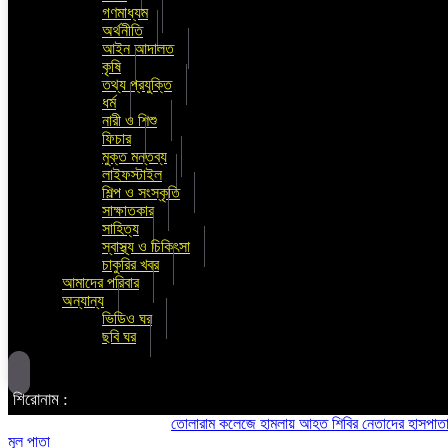
গণমাধ্যম
অর্থনীতি
আইন আদালত
কৃষি
তথ্য প্রযুক্তি
ধর্ম
নারী ও শিশু
ফিচার
মুক্ত মন্তব্য
লাইফস্টাইল
শিল্প ও সংস্কৃতি
সাক্ষাতকার
সাহিত্য
স্বাস্থ্য ও চিকিৎসা
চাকুরির খবর
আমাদের পরিবার
অন্যান্য
ভিডিও ঘর
ছবি ঘর
শিরোনাম :
তোলারাম কলেজে হামলায় আহত শিবির নেতাদের হাসপাতালে দেখতে
মূল পাতা