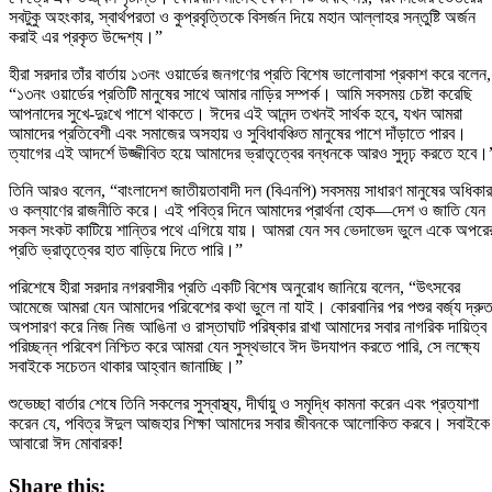
সবটুকু অহংকার, স্বার্থপরতা ও কুপ্রবৃত্তিকে বিসর্জন দিয়ে মহান আল্লাহর সন্তুষ্টি অর্জন
করাই এর প্রকৃত উদ্দেশ্য।”
হীরা সরদার তাঁর বার্তায় ১৩নং ওয়ার্ডের জনগণের প্রতি বিশেষ ভালোবাসা প্রকাশ করে বলেন,
“১৩নং ওয়ার্ডের প্রতিটি মানুষের সাথে আমার নাড়ির সম্পর্ক। আমি সবসময় চেষ্টা করেছি
আপনাদের সুখে-দুঃখে পাশে থাকতে। ঈদের এই আনন্দ তখনই সার্থক হবে, যখন আমরা
আমাদের প্রতিবেশী এবং সমাজের অসহায় ও সুবিধাবঞ্চিত মানুষের পাশে দাঁড়াতে পারব।
ত্যাগের এই আদর্শে উজ্জীবিত হয়ে আমাদের ভ্রাতৃত্বের বন্ধনকে আরও সুদৃঢ় করতে হবে।
তিনি আরও বলেন, “বাংলাদেশ জাতীয়তাবাদী দল (বিএনপি) সবসময় সাধারণ মানুষের অধিকার
ও কল্যাণের রাজনীতি করে। এই পবিত্র দিনে আমাদের প্রার্থনা হোক—দেশ ও জাতি যেন
সকল সংকট কাটিয়ে শান্তির পথে এগিয়ে যায়। আমরা যেন সব ভেদাভেদ ভুলে একে অপরে
প্রতি ভ্রাতৃত্বের হাত বাড়িয়ে দিতে পারি।”
পরিশেষে হীরা সরদার নগরবাসীর প্রতি একটি বিশেষ অনুরোধ জানিয়ে বলেন, “উৎসবের
আমেজে আমরা যেন আমাদের পরিবেশের কথা ভুলে না যাই। কোরবানির পর পশুর বর্জ্য দ্রু
অপসারণ করে নিজ নিজ আঙিনা ও রাস্তাঘাট পরিষ্কার রাখা আমাদের সবার নাগরিক দায়িত্
পরিচ্ছন্ন পরিবেশ নিশ্চিত করে আমরা যেন সুস্থভাবে ঈদ উদযাপন করতে পারি, সে লক্ষ্যে
সবাইকে সচেতন থাকার আহ্বান জানাচ্ছি।”
শুভেচ্ছা বার্তার শেষে তিনি সকলের সুস্বাস্থ্য, দীর্ঘায়ু ও সমৃদ্ধি কামনা করেন এবং প্রত্যাশা
করেন যে, পবিত্র ঈদুল আজহার শিক্ষা আমাদের সবার জীবনকে আলোকিত করবে। সবাইকে
আবারো ঈদ মোবারক!
Share this: