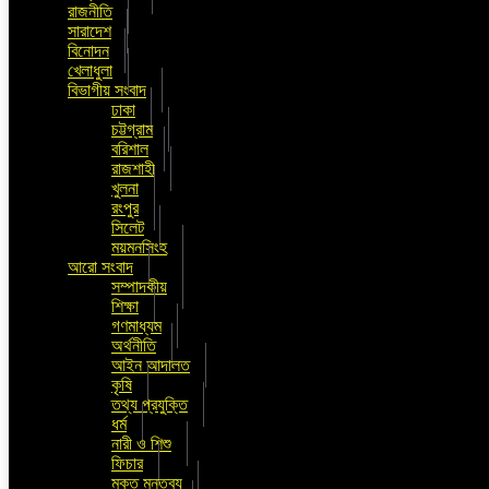
রাজনীতি
সারাদেশ
বিনোদন
খেলাধুলা
বিভাগীয় সংবাদ
ঢাকা
চট্টগ্রাম
বরিশাল
রাজশাহী
খুলনা
রংপুর
সিলেট
ময়মনসিংহ
আরো সংবাদ
সম্পাদকীয়
শিক্ষা
গণমাধ্যম
অর্থনীতি
আইন আদালত
কৃষি
তথ্য প্রযুক্তি
ধর্ম
নারী ও শিশু
ফিচার
মুক্ত মন্তব্য