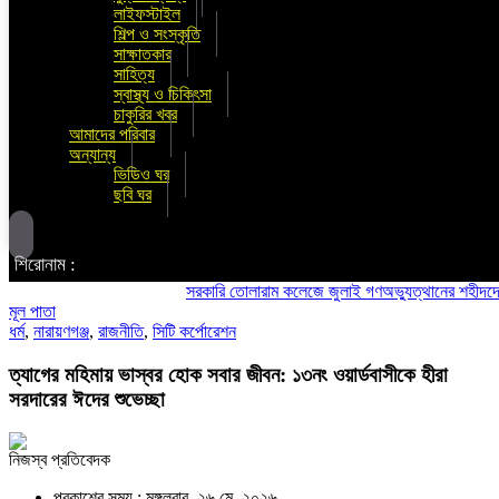
লাইফস্টাইল
শিল্প ও সংস্কৃতি
সাক্ষাতকার
সাহিত্য
স্বাস্থ্য ও চিকিৎসা
চাকুরির খবর
আমাদের পরিবার
অন্যান্য
ভিডিও ঘর
ছবি ঘর
শিরোনাম :
সরকারি তোলারাম কলেজে জুলাই গণঅভ্যুত্থানের শহীদদের স্মরণ:
মূল পাতা
ধর্ম
,
নারায়ণগঞ্জ
,
রাজনীতি
,
সিটি কর্পোরেশন
ত্যাগের মহিমায় ভাস্বর হোক সবার জীবন: ১৩নং ওয়ার্ডবাসীকে হীরা
সরদারের ঈদের শুভেচ্ছা
নিজস্ব প্রতিবেদক
প্রকাশের সময় : মঙ্গলবার, ২৬ মে, ২০২৬