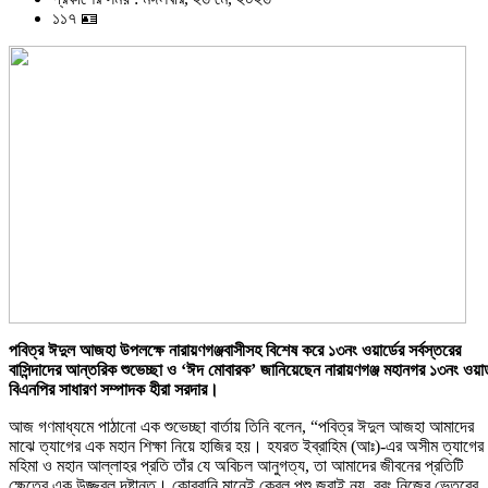
১১৭ 🪪
পবিত্র ঈদুল আজহা উপলক্ষে নারায়ণগঞ্জবাসীসহ বিশেষ করে ১৩নং ওয়ার্ডের সর্বস্তরের
বাসিন্দাদের আন্তরিক শুভেচ্ছা ও ‘ঈদ মোবারক’ জানিয়েছেন নারায়ণগঞ্জ মহানগর ১৩নং ওয়ার্
বিএনপির সাধারণ সম্পাদক হীরা সরদার।
আজ গণমাধ্যমে পাঠানো এক শুভেচ্ছা বার্তায় তিনি বলেন, “পবিত্র ঈদুল আজহা আমাদের
মাঝে ত্যাগের এক মহান শিক্ষা নিয়ে হাজির হয়। হযরত ইব্রাহিম (আঃ)-এর অসীম ত্যাগের
মহিমা ও মহান আল্লাহর প্রতি তাঁর যে অবিচল আনুগত্য, তা আমাদের জীবনের প্রতিটি
ক্ষেত্রে এক উজ্জ্বল দৃষ্টান্ত। কোরবানি মানেই কেবল পশু জবাই নয়, বরং নিজের ভেতরের