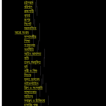
চট্টগ্রাম
বরিশাল
রাজশাহী
খুলনা
রংপুর
সিলেট
ময়মনসিংহ
আরো সংবাদ
সম্পাদকীয়
শিক্ষা
গণমাধ্যম
অর্থনীতি
আইন আদালত
কৃষি
তথ্য প্রযুক্তি
ধর্ম
নারী ও শিশু
ফিচার
মুক্ত মন্তব্য
লাইফস্টাইল
শিল্প ও সংস্কৃতি
সাক্ষাতকার
সাহিত্য
স্বাস্থ্য ও চিকিৎসা
চাকুরির খবর