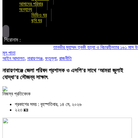
আমাদের পরিবার
অন্যান্য
ভিডিও ঘর
ছবি ঘর
শিরোনাম :
তানভীর মুহাম্মদ ত্বকী হত্যা ও বিচারহীনতার ১৬১ মাস উপলক্ষে
মূল পাতা
আইন আদালত
,
নারায়ণগঞ্জ
,
ফতুল্লা
,
রাজনীতি
নারায়ণগঞ্জে জেলা পরিষদ প্রশাসক ও এসপি’র সাথে ‘আমরা জুলাই
যোদ্ধা’র সৌজন্য সাক্ষাৎ
নিজস্ব প্রতিবেদক
প্রকাশের সময় : বৃহস্পতিবার, ১৪ মে, ২০২৬
২২৩ 🪪