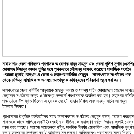
নারায়ণগঞ্জ জেলা পরিষদের প্রশাসক অধ্যাপক মামুন মাহমুদ এবং জেলা পুলিশ সুপার (এসপি)
মোহাম্মদ মিজানুর রহমান মুন্সির সঙ্গে পৃথকভাবে সৌজন্য সাক্ষাৎ করেছেন সামাজিক সংগঠন
“আমরা জুলাই যোদ্ধা”-র জেলা ও মহানগর কমিটির নেতৃবৃন্দ। সাক্ষাৎকালে সংগঠনের পক্ষ
থেকে বিভিন্ন সামাজিক ও জনসচেতনতামূলক কার্যক্রমের পরিকল্পনা তুলে ধরা হয়।
সাক্ষাৎকারে জেলা কমিটির আহ্বায়ক মাহাবুব আলম ও সদস্য সচিব মোয়াজ্জেম হোসেন সাগর
নেতৃত্বে সংগঠনের লক্ষ্য ও উদ্দেশ্য সম্পর্কে প্রশাসনকে অবহিত করা হয়। মহানগর কমিটি
পক্ষ থেকে উপস্থিত ছিলেন আহ্বায়ক মেহেদী হাছান মিরাজ এবং সদস্য সচিব আলিমুল
ইসলাম সিফাত।
প্রশাসনের ঊর্ধ্বতন কর্মকর্তাদের সাথে আলাপকালে সংগঠনের নেতৃবৃন্দ বলেন, “তরুণ প্রজন্মে
শক্তিকে কাজে লাগিয়ে একটি বৈষম্যহীন ও ইতিবাচক সমাজ বিনির্মাণে ‘আমরা জুলাই যোদ্ধ
কাজ করে যাচ্ছে। সমাজে সচেতনতা বৃদ্ধি, মানবিক বিপর্যয় মোকাবিলা এবং সামাজিক শৃঙ্খল
রক্ষায় তরুণদের সম্পৃক্ত করাই আমাদের মূল লক্ষ্য। ভবিষ্যতেও প্রশাসনের সহযোগিতায়