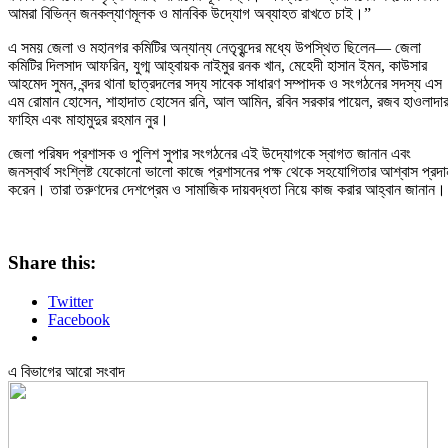
আমরা বিভিন্ন জনকল্যাণমূলক ও মানবিক উদ্যোগ অব্যাহত রাখতে চাই।”
এ সময় জেলা ও মহানগর কমিটির অন্যান্য নেতৃবৃন্দের মধ্যে উপস্থিত ছিলেন— জেলা
কমিটির দিলসাদ আফরিন, যুগ্ম আহ্বায়ক নাইমুর রনক খান, মেহেদী হাসান ইমন, কাউসার
আহমেদ সুমন, বন্দর থানা ছাত্রদলের সদ্য সাবেক সাধারণ সম্পাদক ও সংগঠনের সদস্য এস
এম রোমান হোসেন, শাহাদাত হোসেন রনি, আল আমিন, রবিন সরকার পায়েল, রজব হাওলাদার
ফাহিম এবং মাহামুদুর রহমান নুর।
জেলা পরিষদ প্রশাসক ও পুলিশ সুপার সংগঠনের এই উদ্যোগকে স্বাগত জানান এবং
জনস্বার্থ সংশ্লিষ্ট যেকোনো ভালো কাজে প্রশাসনের পক্ষ থেকে সহযোগিতার আশ্বাস প্রদা
করেন। তারা তরুণদের দেশপ্রেম ও সামাজিক দায়বদ্ধতা নিয়ে কাজ করার আহ্বান জানান।
Share this:
Twitter
Facebook
এ বিভাগের আরো সংবাদ