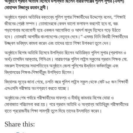
অনুষ্ঠানে প্রধান অতিথি হিসেবে উপস্থিত ছিলেন নারায়ণগঞ্জের পুলিশ সুপার (এসপি)
মোহাম্মদ মিজানুর রহমান মুন্সী।
অনুষ্ঠানে প্রধান অতিথির বক্তব্যে পুলিশ সুপার শিক্ষার্থীদের উদ্দেশ্যে বলেন, “শিক্ষাই
জীবনের শ্রেষ্ঠ সম্পদ। তোমাদেরকে কেবল ভালো ফলাফল করলেই হবে না, বরং
পড়াশোনায় মনোযোগী হয়ে একজন আলোকিত ও আদর্শ মানুষ হিসেবে গড়ে উঠতে
হবে। তোমরাই আগামীর বাংলাদেশের নেতৃত্ব দেবে।” এসময় তিনি বিদায়ী শিক্ষার্থীদের
উজ্জ্বল ভবিষ্যৎ কামনা করেন এবং তাদের হাতে শিক্ষা উপকরণ তুলে দেন।
অনুষ্ঠানে বিশেষ অতিথি হিসেবে উপস্থিত ছিলেন অতিরিক্ত পুলিশ সুপার (প্রশাসন ও
অর্থ) তাসমিন আক্তার, পিপিএম। নারায়ণগঞ্জ পুলিশ লাইন্স স্কুলের প্রধান শিক্ষক মো.
নজরুল ইসলামের সভাপতিত্বে অনুষ্ঠানে জেলা পুলিশের ঊর্ধ্বতন কর্মকর্তাবৃন্দ এবং
বিদ্যালয়ের শিক্ষক-শিক্ষার্থীবৃন্দ উপস্থিত ছিলেন।
বিদ্যালয় সূত্রে জানা গেছে, চলতি বছর পুলিশ লাইন্স স্কুল থেকে মোট ৯৫ জন শিক্ষার্থী
এসএসসি পরীক্ষায় অংশগ্রহণ করতে যাচ্ছে।
অনুষ্ঠানের শেষ পর্যায়ে পরীক্ষার্থীদের সাফল্য ও দীর্ঘায়ু কামনায় বিশেষ দোয়া ও
মোনাজাত পরিচালনা করা হয়। পরে প্রধান অতিথি ও অন্যান্য অতিথিবৃন্দ পরীক্ষার্থীদের
হাতে প্রয়োজনীয় শিক্ষা সামগ্রী তুলে দিয়ে তাদের উৎসাহিত করেন।
Share this: