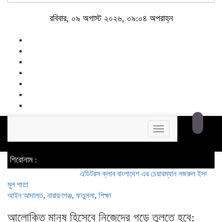
রবিবার, ০৯ অগাস্ট ২০২৬, ০৯:০৪ অপরাহ্ন
Toggle
navigation
শিরোনাম :
এডিটরস ক্লাব বাংলাদেশ এর চেয়ারম্যান নজরুল ইসলাম তমিজীর সা
মূল পাতা
আইন আদালত
,
নারায়ণগঞ্জ
,
ফতুল্লা
,
শিক্ষা
আলোকিত মানুষ হিসেবে নিজেদের গড়ে তুলতে হবে: