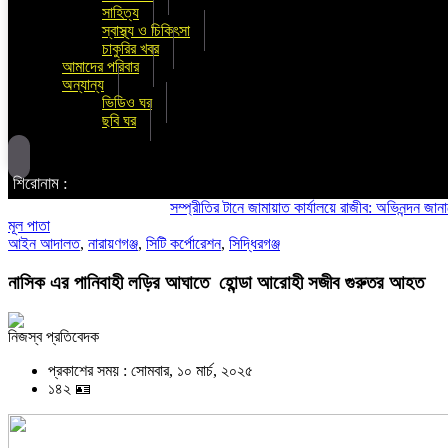
সাহিত্য
স্বাস্থ্য ও চিকিৎসা
চাকুরির খবর
আমাদের পরিবার
অন্যান্য
ভিডিও ঘর
ছবি ঘর
শিরোনাম :
সম্প্রীতির টানে জামায়াত কার্যালয়ে রাজীব: অভিনন্দন জানালো শিবি
মূল পাতা
আইন আদালত
,
নারায়ণগঞ্জ
,
সিটি কর্পোরেশন
,
সিদ্ধিরগঞ্জ
নাসিক এর পানিবাহী লড়ির আঘাতে হোন্ডা আরোহী সজীব গুরুতর আহত
নিজস্ব প্রতিবেদক
প্রকাশের সময় : সোমবার, ১০ মার্চ, ২০২৫
১৪২ 🪪