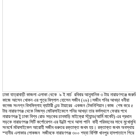
ঢাকা যাত্রাবাড়ী কাজলা এলাকা থেকে ৯ ই মার্চ রবিবার আনুমানিক ৩ টায় নারায়ণগঞ্জে জরুর
কাজে আসেন খোকন এর পুত্র বিল্লাল হোসেন সজীব (২৬)।সজীব শনির আখড়া ধনীয়া
কলেজ সংলগ্ন বিসমিল্লাহ ব্যাটারী এন্ড টায়ারের একজন টেকনিশিয়ান।কাজ শেষ করে ৫
টায় নারায়ণগঞ্জ থেকে নিজস্ব মোটরসাইকেলে শনির আখড়া তার কর্মস্থলে ফেরার পথে
নারায়ণগঞ্জ টু ঢাকা বিশ্ব রোড সড়কের চানমাড়ি মাইক্রো স্ট্যান্ড(আর্মি মার্কেট) এর প্রধান
সড়কে নারায়ণগঞ্জ সিটি কর্পোরেশন এর উল্টো পথে আসা পানি বাহী পরিবহনের সাথে মুখোমুখি
সংঘর্ষে মটরসাইকেল আরোহী সজীব গুরুতর রক্তাক্ত জখম হয়। রক্তাক্ত জখম অবস্থায়
স্হানীয় এলাকার লোকজন সজীবকে নারায়ণগঞ্জ ৩০০ শয্যা বিশিষ্ট খানপুর হাসপাতালে গিয়ে