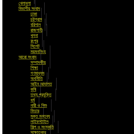
খেলাধুলা
বিভাগীয় সংবাদ
ঢাকা
চট্টগ্রাম
বরিশাল
রাজশাহী
খুলনা
রংপুর
সিলেট
ময়মনসিংহ
আরো সংবাদ
সম্পাদকীয়
শিক্ষা
গণমাধ্যম
অর্থনীতি
আইন আদালত
কৃষি
তথ্য প্রযুক্তি
ধর্ম
নারী ও শিশু
ফিচার
মুক্ত মন্তব্য
লাইফস্টাইল
শিল্প ও সংস্কৃতি
সাক্ষাতকার