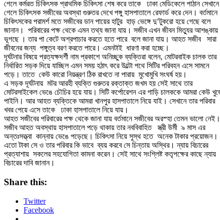
গেলে কর্মরত চিকিৎসক প্রাথমিক চিকিৎসা শেষ করে তাকে ঢাকা মেডিকেলে পাঠান সেখান
গেলে চিকিৎসক সজীবের অবস্থা গুরুতর দেখে পঙ্গু হাসপাতালে রেফার্ড করে দেন। বর্তমানে
চিকিৎসকের পরামর্শ মতে সজীবের ডান পায়ের হাটুর হাড় ভেঙ্গে দু’টুকরো হয়ে গেছে বলে
জানান। পরিবারের পক্ষ থেকে এমন তথ্য জানা যায়। সজীব এখন জীবন মিত্যুর আশঙ্কায়
ভূগছে । তার পা কেটে অশ্রপাচার করতে হতে পারে বলে জানা যায়। আহত সজীব সারা
জীবনের জন্য পঙ্গুত্ব বরণ করতে পারে। এমনটাই ধারণা করা হচ্ছে।
দূর্ঘটনার বিষয়ে প্রত্যক্ষদর্শী নাম প্রকাশে অনিচ্ছুক ব্যক্তিরা বলেন, মোটরবাইক চালক তার
নির্ধারিত সড়ক দিয়ে যাচ্ছিল এমন সময় হঠাৎ করে উল্টো পথে সিটির পরিবহন এসে সামনে
পড়ে। তাতে কেউ কারো নিয়ন্ত্রণ ঠিক রাখতে না পারায় মুখোমুখি সংঘর্ষ হয়।
এ সড়ক দূর্ঘটনায় মটর আরহী ব্যক্তি গুরুতর রক্তাক্ত জখম হয় সেই সাথে তার
মোটরসাইকেল ভেঙে চৌচির হয়ে যায়। সিটি কর্পোরেশন এর গাড়ি চালককে আমরা কেউ খুজ
পাইনি। আর আহত ব্যক্তিকে আমরা খানপুর হাসপাতালে নিয়ে যাই। সেখানে তার পরিবার
খবর পেয়ে এসে তাকে ঢাকা হাসপাতালে নিয়ে যায়।
আহত সজীবের পরিবারের পক্ষ থেকে জানা যায় বর্তমানে সজীবের অরস্হা তেমন ভালো নেই
সজীব আহত অবস্থায় হাসপাতালে পড়ে থাকায় তার নববিবাহিত স্ত্রী উর্মী ৯ মাস এর
অন্তঃসত্ত্বা কান্নায় ভেঙে পড়েছে। চিকিৎসা নিয়ে সুস্থ হতে অনেক টাকার প্রয়োজন।
এতো টাকা সে ও তার পরিবার কি ভাবে ব্যয় করবে সে চিন্তায় অস্থির। ন্যায় বিচারের
প্রত্যাশায় সকলের সহযোগিতা কামনা করেন। সেই সাথে সংশ্লিষ্ট কতৃপক্ষের কাছে ন্যায়
বিচারের দাবি জানান।
Share this:
Twitter
Facebook