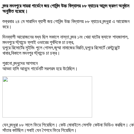
বন্দর মদনপুরে সায়রা গার্ডেনে জয় গোবিন্দ উচ্চ বিল্যালয় ৮৮ ব্যাচের আনন্দ ভ্রমণ অনুষ্ঠান
অনুষ্ঠিত হয়েছে।
শুক্রবার ২৪ মে সারাদিন ব্যাপী জয় গোবিন্দ উচ্চ বিদ্যালয় ৮৮ ব্যাচের বন্দ্ধুরা এ আয়োজন
করে।
দিনব্যাপী আয়োজনের মধ্য ছিল সকালে নাস্তা বন্দর ১নং খেয়া ঘাটের ক্যাফে শাহজালাল,
মদনপুরে স্ট্যান্ডে ফ্লাই ওভারের পূর্বদিকে চা চক্র,
দুপুরে রিসোর্টের সুইমিং পুলে গোসল,জুম্মা নামাজের বিরতি,দুপুরে রিসোর্টে রেস্টুরেন্টে
খাবার,বিকালে মদনপুর স্ট্যান্ডে চা চক্র।
পুরানো বন্দ্ধুদের আগমনে
আড্ডা হাসি আনন্দে গার্ডেনটি সরগরম হয়ে উঠেছিল।
যেন বন্দ্ধুরা ৮৮ সালে ফিরে গিয়েছিল। কেউ মোবাইলে সেলফি কেউবা ভিডিও করছিল। ক
সাঁতার কাটছিল।সবাই যেন শৈশবে ফিরে গিয়েছিল।