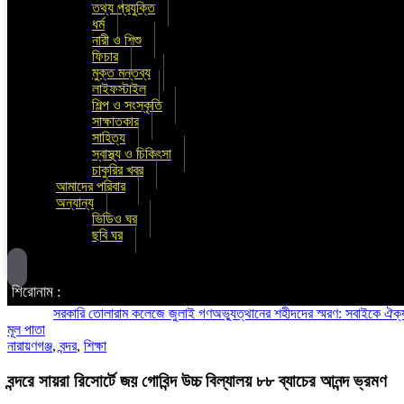
তথ্য প্রযুক্তি
ধর্ম
নারী ও শিশু
ফিচার
মুক্ত মন্তব্য
লাইফস্টাইল
শিল্প ও সংস্কৃতি
সাক্ষাতকার
সাহিত্য
স্বাস্থ্য ও চিকিৎসা
চাকুরির খবর
আমাদের পরিবার
অন্যান্য
ভিডিও ঘর
ছবি ঘর
শিরোনাম :
সরকারি তোলারাম কলেজে জুলাই গণঅভ্যুত্থানের শহীদদের স্মরণ: সবাইকে ঐক্যবদ্ধ থা
মূল পাতা
নারায়ণগঞ্জ
,
বন্দর
,
শিক্ষা
বন্দরে সায়রা রিসোর্টে জয় গোবিন্দ উচ্চ বিল্যালয় ৮৮ ব্যাচের আনন্দ ভ্রমণ