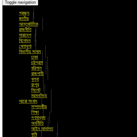
Toggle navigation
প্রচ্ছদ
জাতীয়
আন্তর্জাতিক
রাজনীতি
সারাদেশ
বিনোদন
খেলাধুলা
বিভাগীয় সংবাদ
ঢাকা
চট্টগ্রাম
বরিশাল
রাজশাহী
খুলনা
রংপুর
সিলেট
ময়মনসিংহ
আরো সংবাদ
সম্পাদকীয়
শিক্ষা
গণমাধ্যম
অর্থনীতি
আইন আদালত
কৃষি