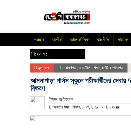
প্রচ্ছদ
জাতীয়
আন্তর্জাতিক
রাজনীতি
সারাদেশ
শিরোনাম :
মূল পাতা
নারায়ণগঞ্জ
,
রাজনীতি
,
শিক্ষা
,
সিটি কর্পোরেশন
আমলাপাড়া গার্লস স্কুলে পরীক্ষার্থীদের সেবায়
বিতরণ
নিজস্ব প্রতিবেদক
প্রকাশের সময় : রবিবার, ১০ মে, ২০২৬
২৭১ 🪪