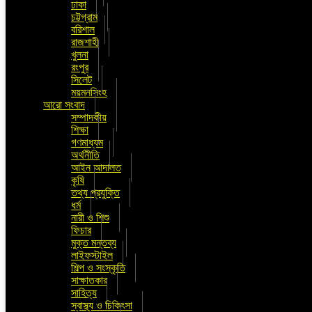
ঢাকা
চট্টগ্রাম
বরিশাল
রাজশাহী
খুলনা
রংপুর
সিলেট
ময়মনসিংহ
আরো সংবাদ
সম্পাদকীয়
শিক্ষা
গণমাধ্যম
অর্থনীতি
আইন আদালত
কৃষি
তথ্য প্রযুক্তি
ধর্ম
নারী ও শিশু
ফিচার
মুক্ত মন্তব্য
লাইফস্টাইল
শিল্প ও সংস্কৃতি
সাক্ষাতকার
সাহিত্য
স্বাস্থ্য ও চিকিৎসা