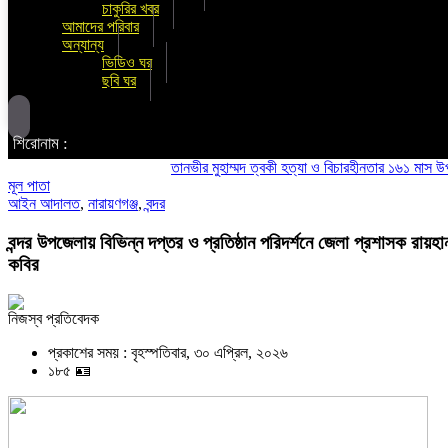
চাকুরির খবর
আমাদের পরিবার
অন্যান্য
ভিডিও ঘর
ছবি ঘর
শিরোনাম :
তানভীর মুহাম্মদ ত্বকী হত্যা ও বিচারহীনতার ১৬১ মাস উপলক্ষে 
মূল পাতা
আইন আদালত
,
নারায়ণগঞ্জ
,
বন্দর
বন্দর উপজেলায় বিভিন্ন দপ্তর ও প্রতিষ্ঠান পরিদর্শনে জেলা প্রশাসক রায়হা
কবির
নিজস্ব প্রতিবেদক
প্রকাশের সময় : বৃহস্পতিবার, ৩০ এপ্রিল, ২০২৬
১৮৫ 🪪