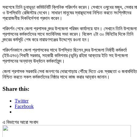
সবশেষে তিনি চুনাভূড়া কমিউনিটি ক্লিনিক পরিদর্শন করেন। সেখানে ওষুধের মজুদ, সেবার ম
ও উপস্থিতি রেজিস্টার দেখেন। সাধারণ মানুষের স্বাস্থ্যসেবা নিশ্চিত করতে সংশ্লিষ্টদের
প্রয়োজনীয় দিকনির্দেশনা প্রদান করেন।
পরিদর্শন শেষে জেলা প্রশাসক বন্দর উপজেলা পরিষদ কার্যালয়ে যান। সেখানে তিনি উপজেলা
প্রশাসনের কর্মকর্তাদের সাথে মতবিনিময় সভা করেন। বিকেল ২টা ৩০ মিনিটের দিকে তিনি
বন্দরের কর্মসূচি শেষ করে নারায়ণগঞ্জের উদ্দেশ্যে রওনা হন।
পরিদর্শনকালে জেলা প্রশাসকের সাথে উপস্থিত ছিলেন বন্দর উপজেলা নির্বাহী কর্মকর্তা
(ইউএনও) শিবানী সরকার, সহকারী কমিশনার (ভূমি) রহিমা আক্তার ইতি সহ উপজেলা
প্রশাসনের অন্যান্য ঊর্ধ্বতন কর্মকর্তাবৃন্দ।
জেলা প্রশাসক সরকারি সেবা জনগণের দোরগোড়ায় পৌঁছে দিতে এবং স্বচ্ছতা ও জবাবদিহি
নিশ্চিত করতে সকল কর্মকর্তাদের নিষ্ঠার সাথে কাজ করার আহ্বান জানান।
Share this:
Twitter
Facebook
এ বিভাগের আরো সংবাদ