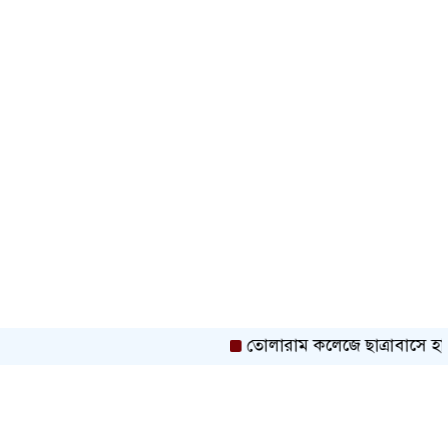
তোলারাম কলেজে ছাত্রাবাসে হামলা ও ল