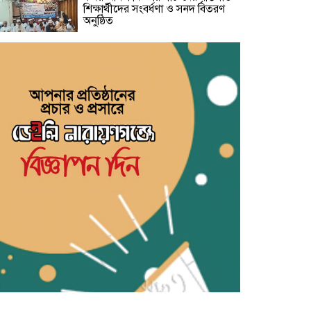
শিক্ষার্থীদের সংবর্ধণা ও সনদ বিতরণ
অনুষ্ঠিত
নারায়ণগঞ্জকে বিশেষ জেলা ঘোষণা ও
প্রিপেইড মিটার বন্ধসহ ৫ দফা দাবিতে
স্মারকলিপি
গ্যাস-বিদ্যুৎ সংকট ও দ্রব্যমূল্যের
ঊর্ধ্বগতির প্রতিবাদে ডিসির মাধ্যমে
প্রধানমন্ত্রীর কাছে ১১ দলীয় ঐক্যের
স্মারকলিপি
শামসুজ্জোহা উচ্চ বিদ্যালয়ের সভাপতি
নির্বাচিত হওয়ায় মাসুদ কবীরকে
বিএনপি নেতাদের ফুলেল শুভেচ্ছা
সরকারি তোলারাম কলেজে জুলাই
গণঅভ্যুত্থানের শহীদদের স্মরণ:
সবাইকে ঐক্যবদ্ধ থাকার আহ্বান
অধ্যক্ষের
ফতুল্লায় ১০ পুড়িয়া হেরোইনসহ
একাধিক মামলার আসামি গ্রেপ্তার