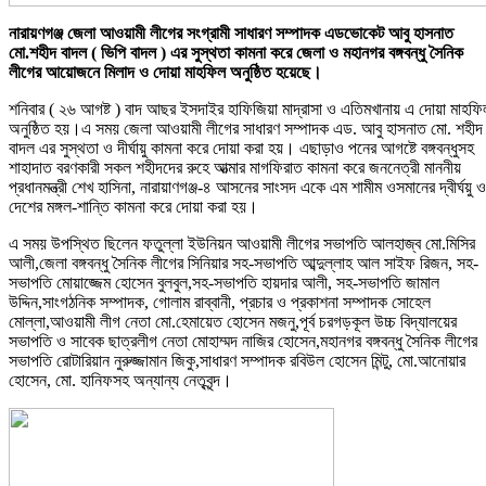
নারায়ণগঞ্জ জেলা আওয়ামী লীগের সংগ্রামী সাধারণ সম্পাদক এডভোকেট আবু হাসনাত
মো.শহীদ বাদল ( ভিপি বাদল ) এর সুস্থতা কামনা করে জেলা ও মহানগর বঙ্গবন্ধু সৈনিক
লীগের আয়োজনে মিলাদ ও দোয়া মাহফিল অনুষ্ঠিত হয়েছে।
শনিবার ( ২৬ আগষ্ট ) বাদ আছর ইসদাইর হাফিজিয়া মাদ্রাসা ও এতিমখানায় এ দোয়া মাহফি
অনুষ্ঠিত হয়।এ সময় জেলা আওয়ামী লীগের সাধারণ সম্পাদক এড. আবু হাসনাত মো. শহীদ
বাদল এর সুস্থতা ও দীর্ঘায়ু কামনা করে দোয়া করা হয়। এছাড়াও পনের আগষ্টে বঙ্গবন্ধুসহ
শাহাদাত বরণকারী সকল শহীদদের রুহে আত্মার মাগফিরাত কামনা করে জননেত্রী মাননীয়
প্রধানমন্ত্রী শেখ হাসিনা, নারায়াণগঞ্জ-৪ আসনের সাংসদ একে এম শামীম ওসমানের দ্বীর্ঘয়ু ও
দেশের মঙ্গল-শান্তি কামনা করে দোয়া করা হয়।
এ সময় উপস্থিত ছিলেন ফতুল্লা ইউনিয়ন আওয়ামী লীগের সভাপতি আলহাজ্ব মো.মিসির
আলী,জেলা বঙ্গবন্ধু সৈনিক লীগের সিনিয়ার সহ-সভাপতি আব্দুল্লাহ আল সাইফ রিজন, সহ-
সভাপতি মোয়াজ্জেম হোসেন বুলবুল,সহ-সভাপতি হায়দার আলী, সহ-সভাপতি জামাল
উদ্দিন,সাংগঠনিক সম্পাদক, গোলাম রাব্বানী, প্রচার ও প্রকাশনা সম্পাদক সোহেল
মোল্লা,আওয়ামী লীগ নেতা মো.হেমায়েত হোসেন মজনু,পূর্ব চরগড়কূল উচ্চ বিদ্যালয়ের
সভাপতি ও সাবেক ছাত্রলীগ নেতা মোহাম্মদ নাজির হোসেন,মহানগর বঙ্গবন্ধু সৈনিক লীগের
সভাপতি রোটারিয়ান নুরুজ্জামান জিকু,সাধারণ সম্পাদক রবিউল হোসেন মিন্টু, মো.আনোয়ার
হোসেন, মো. হানিফসহ অন্যান্য নেতৃবৃন্দ।