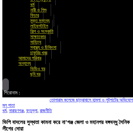
ধর্ম
নারী ও শিশু
ফিচার
মুক্ত মন্তব্য
লাইফস্টাইল
শিল্প ও সংস্কৃতি
সাক্ষাতকার
সাহিত্য
স্বাস্থ্য ও চিকিৎসা
চাকুরির খবর
আমাদের পরিবার
অন্যান্য
ভিডিও ঘর
ছবি ঘর
শিরোনাম :
তোলারাম কলেজে ছাত্রাবাসে হামলা ও লুটপাটের অভিযোগ ছাত্রদলে
মূল পাতা
ধর্ম
,
নারায়ণগঞ্জ
,
ফতুল্লা
,
রাজনীতি
ভিপি বাদলের সুস্থতা কামনা করে না’গঞ্জ জেলা ও মহানগর বঙ্গবন্ধু সৈনিক
লীগের দোয়া