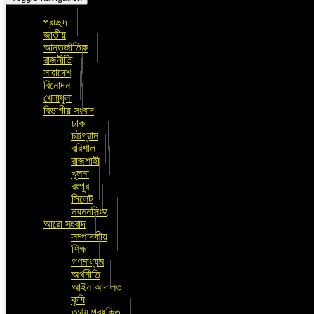
প্রচ্ছদ
জাতীয়
আন্তর্জাতিক
রাজনীতি
সারাদেশ
বিনোদন
খেলাধুলা
বিভাগীয় সংবাদ
ঢাকা
চট্টগ্রাম
বরিশাল
রাজশাহী
খুলনা
রংপুর
সিলেট
ময়মনসিংহ
আরো সংবাদ
সম্পাদকীয়
শিক্ষা
গণমাধ্যম
অর্থনীতি
আইন আদালত
কৃষি
তথ্য প্রযুক্তি