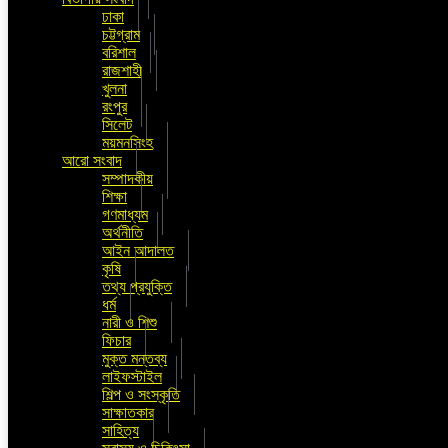
ঢাকা
চট্টগ্রাম
বরিশাল
রাজশাহী
খুলনা
রংপুর
সিলেট
ময়মনসিংহ
আরো সংবাদ
সম্পাদকীয়
শিক্ষা
গণমাধ্যম
অর্থনীতি
আইন আদালত
কৃষি
তথ্য প্রযুক্তি
ধর্ম
নারী ও শিশু
ফিচার
মুক্ত মন্তব্য
লাইফস্টাইল
শিল্প ও সংস্কৃতি
সাক্ষাতকার
সাহিত্য