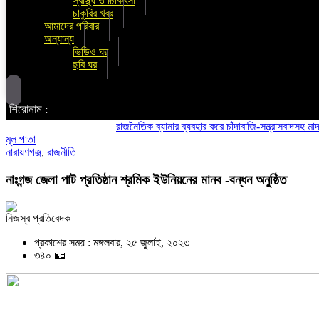
স্বাস্থ্য ও চিকিৎসা
চাকুরির খবর
আমাদের পরিবার
অন্যান্য
ভিডিও ঘর
ছবি ঘর
শিরোনাম :
রাজনৈতিক ব্যানার ব্যবহার করে চাঁদাবাজি-সন্ত্রাসবাদসহ মাদক ব্
মূল পাতা
নারায়ণগঞ্জ
,
রাজনীতি
নাঃগন্জ জেলা পাট প্রতিষ্ঠান শ্রমিক ইউনিয়নের মানব -বন্ধন অনুষ্ঠিত
নিজস্ব প্রতিবেদক
প্রকাশের সময় : মঙ্গলবার, ২৫ জুলাই, ২০২৩
৩৪০ 🪪