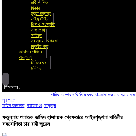
নারী ও শিশু
ফিচার
মুক্ত মন্তব্য
লাইফস্টাইল
শিল্প ও সংস্কৃতি
সাক্ষাতকার
সাহিত্য
স্বাস্থ্য ও চিকিৎসা
চাকুরির খবর
আমাদের পরিবার
অন্যান্য
ভিডিও ঘর
ছবি ঘর
শিরোনাম :
পানির পাম্পের দাবি নিয়ে বক্তারা-আমাদেরকে রাস্তায় নামতে বাধ্য
মূল পাতা
আইন আদালত
,
নারায়ণগঞ্জ
,
ফতুল্লা
ফতুল্লায় পলাতক জাহিদ হাসানকে গ্রেফতারে আইনশৃঙ্খলা বাহিনীর
সহযোগিতা চায় বাদী জুয়েল