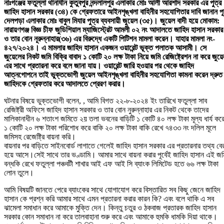
নাঃগঞ্জের ফতুল্লা থানাধীন কুতুবপুর নন্দলালপুর এলাকার মোঃ আলী আরশাদ সরকার এর পুত্র
জাহিদ হাসান সরকার (৩৪) কে গ্রেফতারে আইনশৃঙ্খলা বাহিনীর সহযোগিতার দাবি জানান পূর্
দেলপড়া এলাকার মোঃ বাবুল মিযার পুত্র ব্যবসায়ী জুয়েল (৩৫)। জুয়েল বাদী হয়ে মোকাম:
নারায়ণগঞ্জ বিজ্ঞ চীফ জুডিশিয়াল ম্যাজিস্ট্রেট আমলী ০২ নং আদালতে জাহিদ হাসান সরকার
ও তার বোন নূরুন্নাহার(৩৬) এর বিরুদ্ধে একটি পিটিশন মামলা করেন। যাহার মামলা নং-
৪২৭/২০২৪। এ মামলার জাহিদ হাসান একজন ওয়ারেন্ট ভূক্ত পলাতক আসামী। সে
জুয়েলের নিকট জমি বিক্রি বাবাদ ১ কোটি ২০ লক্ষ টাকা নিয়ে জমি রেজিষ্ট্রেশন না করে জুয়
এর সাথে প্রতারনা করে বলে জানা যায়। ওয়ারেন্ট জারি হওয়ার পর থেকে জাহিদ
আত্নগোপনে তাই ভুক্তভোগী জুয়েল আইনশৃঙ্খলা বাহিনীর সহযোগিতা কামনা করেন দ্রুত
জাহিদকে গ্রেফতার করে আদালতে প্রেরণ করার।
ঘটনার বিষয়ে ভুক্তভোগী বলেন, , আমি বিগত ২২-৮-২০২৪ ইং তারিখে ফতুল্লা সাব
রেজিষ্ট্রী অফিসে জাহিদ হাসান সরকার ও তার বোন নুরুন্নাহার এর নিকট থেকে তাদের
মালিকানাধীন ৬ শতাংশ জমিতে ২য় তলা ভবনের বাড়িটি ১ কোটি ৪০ লক্ষ টাকা মূল্য ধার্য কর
১ কোটি ২০ লক্ষ টাকা পরিশোধ করে বাকি ২০ লক্ষ টাকা বাকি রেখে ৭৪৩৩ নং দলিল মূলে
জমিসহ রেজেষ্ট্রি বায়না করি।
বায়নার পর বাড়িতে সাইনবোর্ড লাগাতে গেলেই জাহিদ হাসান সরকার এর প্রতারনার তথ্য বে
হয়ে আসে।সেই সাথে তার ভণ্ডামি। আমার সাথে বায়না করার পূর্বেই জাহিদ হাসান এই জম
বন্ধকি রেখে ফতুল্লা পঞ্চবটী শাখার আই এফ আই সি ব্যাংক লিমিটেড হতে ৬৬ লক্ষ টাকা
লোন তুলে।
আমি বিষয়টি জানতে পেরে ব্যাংকের সাথে যোগাযোগ করে বিস্তারিত সব কিছু জেনে জাহিদ
হাসান কে প্রশ্ন করি আমার সাথে এমন প্রতারনা করার কারন কি? এবং বলে থাকি এ সব
ঝামেলা সমাধান করে আমাকে মুক্তি দেন। কিন্তু চতুর ও ঠকবাজ প্রতারক জাহিদ হাসান
সরকার কোন সমাধান না করে তালবাহানা শুরু করে এবং আমাকে হুমকি ধামকি দিয়া থাকে।