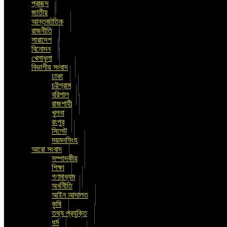
প্রচ্ছদ
জাতীয়
আন্তর্জাতিক
রাজনীতি
সারাদেশ
বিনোদন
খেলাধুলা
বিভাগীয় সংবাদ
ঢাকা
চট্টগ্রাম
বরিশাল
রাজশাহী
খুলনা
রংপুর
সিলেট
ময়মনসিংহ
আরো সংবাদ
সম্পাদকীয়
শিক্ষা
গণমাধ্যম
অর্থনীতি
আইন আদালত
কৃষি
তথ্য প্রযুক্তি
ধর্ম