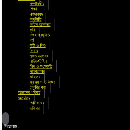
সম্পাদকীয়
শিক্ষা
গণমাধ্যম
অর্থনীতি
আইন আদালত
কৃষি
তথ্য প্রযুক্তি
ধর্ম
নারী ও শিশু
ফিচার
মুক্ত মন্তব্য
লাইফস্টাইল
শিল্প ও সংস্কৃতি
সাক্ষাতকার
সাহিত্য
স্বাস্থ্য ও চিকিৎসা
চাকুরির খবর
আমাদের পরিবার
অন্যান্য
ভিডিও ঘর
ছবি ঘর
শিরোনাম :