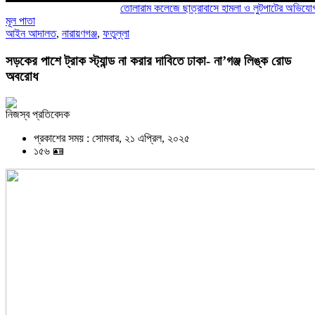
তোলারাম কলেজে ছাত্রাবাসে হামলা ও লুটপাটের অভিযোগ ছাত্রদলে
মূল পাতা
আইন আদালত
,
নারায়ণগঞ্জ
,
ফতুল্লা
সড়কের পাশে ট্রাক স্ট্যান্ড না করার দাবিতে ঢাকা- না’গঞ্জ লিঙ্ক রোড
অবরোধ
নিজস্ব প্রতিবেদক
প্রকাশের সময় : সোমবার, ২১ এপ্রিল, ২০২৫
১৫৬ 🪪