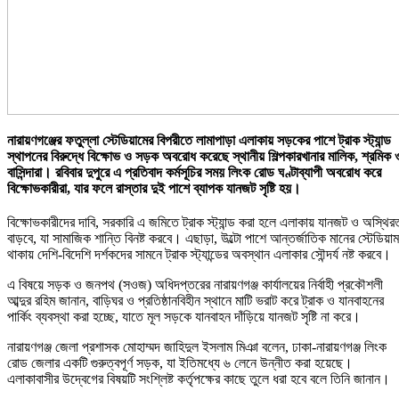
নারায়ণগঞ্জের ফতুল্লা স্টেডিয়ামের বিপরীতে লামাপাড়া এলাকায় সড়কের পাশে ট্রাক স্ট্যান্ড
স্থাপনের বিরুদ্ধে বিক্ষোভ ও সড়ক অবরোধ করেছে স্থানীয় শিল্পকারখানার মালিক, শ্রমিক 
বাসিন্দারা। রবিবার দুপুরে এ প্রতিবাদ কর্মসূচির সময় লিংক রোড ঘণ্টাব্যাপী অবরোধ করে
বিক্ষোভকারীরা, যার ফলে রাস্তার দুই পাশে ব্যাপক যানজট সৃষ্টি হয়।
বিক্ষোভকারীদের দাবি, সরকারি এ জমিতে ট্রাক স্ট্যান্ড করা হলে এলাকায় যানজট ও অস্থির
বাড়বে, যা সামাজিক শান্তি বিনষ্ট করবে। এছাড়া, উল্টো পাশে আন্তর্জাতিক মানের স্টেডিয়াম
থাকায় দেশি-বিদেশি দর্শকদের সামনে ট্রাক স্ট্যান্ডের অবস্থান এলাকার সৌন্দর্য নষ্ট করবে।
এ বিষয়ে সড়ক ও জনপথ (সওজ) অধিদপ্তরের নারায়ণগঞ্জ কার্যালয়ের নির্বাহী প্রকৌশলী
আব্দুর রহিম জানান, বাড়িঘর ও প্রতিষ্ঠানবিহীন স্থানে মাটি ভরাট করে ট্রাক ও যানবাহনের
পার্কিং ব্যবস্থা করা হচ্ছে, যাতে মূল সড়কে যানবাহন দাঁড়িয়ে যানজট সৃষ্টি না করে।
নারায়ণগঞ্জ জেলা প্রশাসক মোহাম্মদ জাহিদুল ইসলাম মিঞা বলেন, ঢাকা-নারায়ণগঞ্জ লিংক
রোড জেলার একটি গুরুত্বপূর্ণ সড়ক, যা ইতিমধ্যে ৬ লেনে উন্নীত করা হয়েছে।
এলাকাবাসীর উদ্বেগের বিষয়টি সংশ্লিষ্ট কর্তৃপক্ষের কাছে তুলে ধরা হবে বলে তিনি জানান।