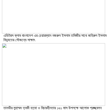
এডিটরস ক্লাব বাংলাদেশ এর চেয়ারম্যান নজরুল ইসলাম তমিজীর সাথে জহিরুল ইসলাম
বিদ্যুতের সৌজন্যে সাক্ষাৎ
তানভীর মুহাম্মদ ত্বকী হত্যা ও বিচারহীনতার ১৬১ মাস উপলক্ষে আলোক প্রজ্জ্বলন