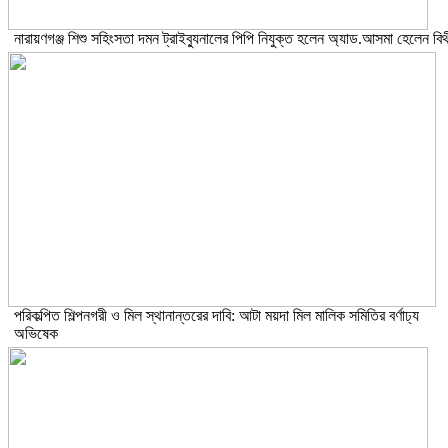
নারায়ণগঞ্জ শিশু সহিংসতা দমন ট্রাইব্যুনালের পিপি নিযুক্ত হলেন অ্যাড.আসমা হেলেন বিথ
পরিকল্পিত শিল্পনগরী ও মিল স্থানান্তরের দাবি: আটা ময়দা মিল মালিক সমিতির বর্ণাঢ্য
অভিষেক