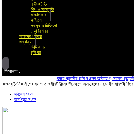
লাইফস্টাইল
শিল্প ও সংস্কৃতি
সাক্ষাতকার
সাহিত্য
স্বাস্থ্য ও চিকিৎসা
চাকুরির খবর
আমাদের পরিবার
অন্যান্য
ভিডিও ঘর
ছবি ঘর
শিরোনাম :
বন্দরে প্রবাসীর জমি দখলের অভিযোগ, সাবেক ছাত্রলীগ নেতা 
বঙ্গবন্ধু সৈনিক লীগের সভাপতি জসীমউদ্দীনের উদ্যোগে অসহায়দের মাঝে ঈদ সামগ্রী বিতর
সর্বশেষ সংবাদ
জনপ্রিয় সংবাদ