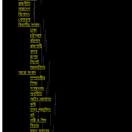
রাজনীতি
সারাদেশ
বিনোদন
খেলাধুলা
বিভাগীয় সংবাদ
ঢাকা
চট্টগ্রাম
বরিশাল
রাজশাহী
খুলনা
রংপুর
সিলেট
ময়মনসিংহ
আরো সংবাদ
সম্পাদকীয়
শিক্ষা
গণমাধ্যম
অর্থনীতি
আইন আদালত
কৃষি
তথ্য প্রযুক্তি
ধর্ম
নারী ও শিশু
ফিচার
মুক্ত মন্তব্য