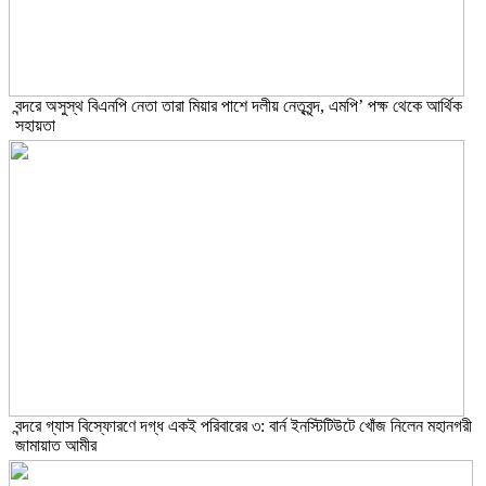
বন্দরে অসুস্থ বিএনপি নেতা তারা মিয়ার পাশে দলীয় নেতৃবৃন্দ, এমপি’ পক্ষ থেকে আর্থিক
সহায়তা
বন্দরে গ্যাস বিস্ফোরণে দগ্ধ একই পরিবারের ৩: বার্ন ইনস্টিটিউটে খোঁজ নিলেন মহানগরী
জামায়াত আমীর