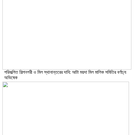
পরিকল্পিত শিল্পনগরী ও মিল স্থানান্তরের দাবি: আটা ময়দা মিল মালিক সমিতির বর্ণাঢ্য
অভিষেক