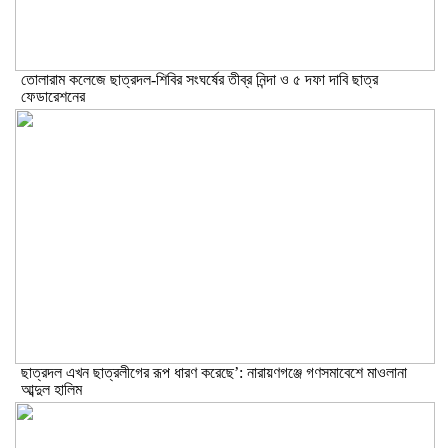
তোলারাম কলেজে ছাত্রদল-শিবির সংঘর্ষের তীব্র নিন্দা ও ৫ দফা দাবি ছাত্র
ফেডারেশনের
ছাত্রদল এখন ছাত্রলীগের রূপ ধারণ করেছে’: নারায়ণগঞ্জে গণসমাবেশে মাওলানা
আব্দুল হালিম