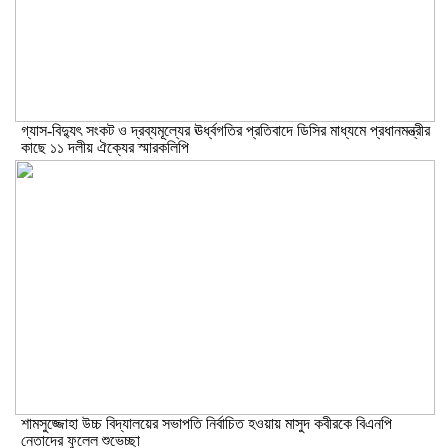
গ্যাস-বিদ্যুৎ সংকট ও দ্রব্যমূল্যের ঊর্ধ্বগতির প্রতিবাদে ডিসির মাধ্যমে প্রধানমন্ত্রীর
কাছে ১১ দলীয় ঐক্যের স্মারকলিপি
শামসুজ্জোহা উচ্চ বিদ্যালয়ের সভাপতি নির্বাচিত হওয়ায় মাসুদ কবীরকে বিএনপি
নেতাদের ফুলেল শুভেচ্ছা