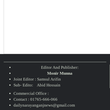
Editor And Publisher:
Monir Munna
Joint Editor : Samsul Arifin
Sub- Edito: Abid Hossain
Commercial Office :
Contact : 01765-666-066
dailynarayanganjnews@gmail.com