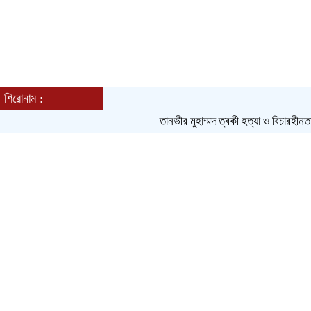
শিরোনাম :
রবিবার, ০৯ অগাস্ট ২০২৬, ০২:৩৭ অপরাহ্ন
তানভীর মুহাম্মদ ত্বকী হত্যা ও বিচারহীনতার 
Toggle navigation
প্রচ্ছদ
জাতীয়
আন্তর্জাতিক
রাজনীতি
সারাদেশ
বিনোদন
খেলাধুলা
বিভাগীয় সংবাদ
ঢাকা
চট্টগ্রাম