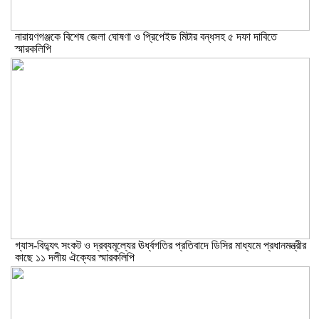
নারায়ণগঞ্জকে বিশেষ জেলা ঘোষণা ও প্রিপেইড মিটার বন্ধসহ ৫ দফা দাবিতে
স্মারকলিপি
গ্যাস-বিদ্যুৎ সংকট ও দ্রব্যমূল্যের ঊর্ধ্বগতির প্রতিবাদে ডিসির মাধ্যমে প্রধানমন্ত্রীর
কাছে ১১ দলীয় ঐক্যের স্মারকলিপি