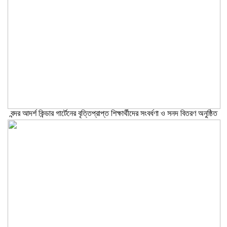
বন্দর আদর্শ কিন্ডার গার্টেনের বৃত্তিপ্রাপ্ত শিক্ষার্থীদের সংবর্ধণা ও সনদ বিতরণ অনুষ্ঠিত