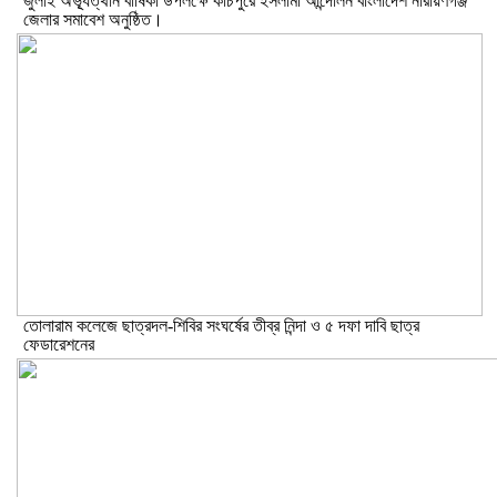
জুলাই অভ্যূত্থান বার্ষিকী উপলক্ষে কাঁচপুরে ইসলামী আন্দোলন বাংলাদেশ নারায়ণগঞ্জ
জেলার সমাবেশ অনুষ্ঠিত।
তোলারাম কলেজে ছাত্রদল-শিবির সংঘর্ষের তীব্র নিন্দা ও ৫ দফা দাবি ছাত্র
ফেডারেশনের