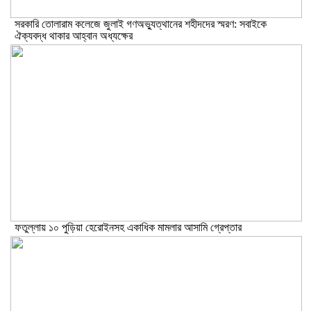
সরকারি তোলারাম কলেজে জুলাই গণঅভ্যুত্থানের শহীদদের স্মরণ: সবাইকে
ঐক্যবদ্ধ থাকার আহ্বান অধ্যক্ষের
ফতুল্লায় ১০ পুড়িয়া হেরোইনসহ একাধিক মামলার আসামি গ্রেপ্তার