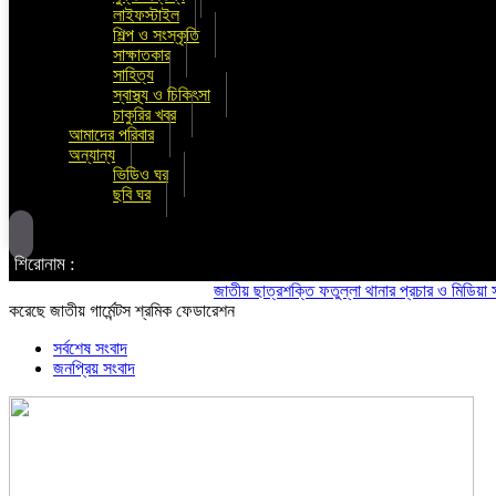
লাইফস্টাইল
শিল্প ও সংস্কৃতি
সাক্ষাতকার
সাহিত্য
স্বাস্থ্য ও চিকিৎসা
চাকুরির খবর
আমাদের পরিবার
অন্যান্য
ভিডিও ঘর
ছবি ঘর
শিরোনাম :
জাতীয় ছাত্রশক্তি ফতুল্লা থানার প্রচার ও মিডিয়া সম্পাদক
করেছে জাতীয় গার্মেন্টস শ্রমিক ফেডারেশন
সর্বশেষ সংবাদ
জনপ্রিয় সংবাদ