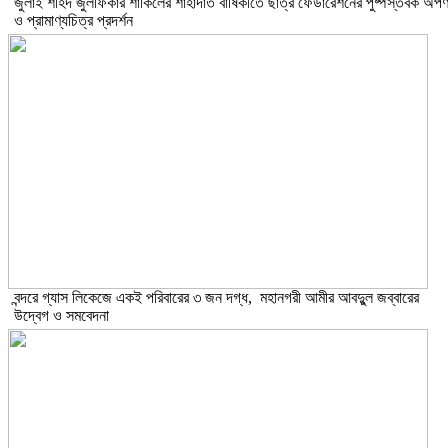
​জুলাই শহিদ জুলফিকার শাকিলের শাহাদাত বার্ষিকীতে ছাত্র ফেডারেশনের পুষ্পস্তবক অর্প
ও প্রামাণ্যচিত্র প্রদর্শন
বন্দরে গ্যাস লিকেজে একই পরিবারের ৩ জন দগ্ধ, মহানগরী আমীর আবদুুল জব্বারের
উদ্বেগ ও সমবেদনা