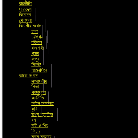
রাজনীতি
সারাদেশ
বিনোদন
খেলাধুলা
বিভাগীয় সংবাদ
ঢাকা
চট্টগ্রাম
বরিশাল
রাজশাহী
খুলনা
রংপুর
সিলেট
ময়মনসিংহ
আরো সংবাদ
সম্পাদকীয়
শিক্ষা
গণমাধ্যম
অর্থনীতি
আইন আদালত
কৃষি
তথ্য প্রযুক্তি
ধর্ম
নারী ও শিশু
ফিচার
মুক্ত মন্তব্য