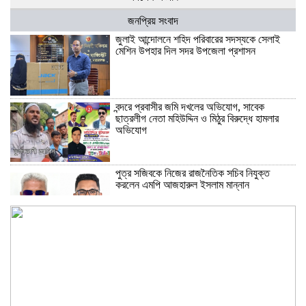
জনপ্রিয় সংবাদ
জুলাই আন্দোলনে শহিদ পরিবারের সদস্যকে সেলাই
মেশিন উপহার দিল সদর উপজেলা প্রশাসন
বন্দরে প্রবাসীর জমি দখলের অভিযোগ, সাবেক
ছাত্রলীগ নেতা মহিউদ্দিন ও মিঠুর বিরুদ্ধে হামলার
অভিযোগ
পুত্র সজিবকে নিজের রাজনৈতিক সচিব নিযুক্ত
করলেন এমপি আজহারুল ইসলাম মান্নান
মাদক ও কিশোর অপরাধ দমনে কঠোর অবস্থান:
নারায়ণগঞ্জে জেলা আইন-শৃঙ্খলা কমিটির সভা অনুষ্ঠিত