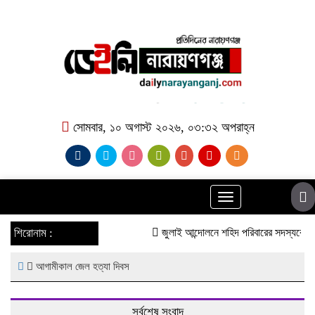
সোমবার, ১০ অগাস্ট ২০২৬, ০৩:৩২ অপরাহ্ন
Toggle
navigation
শিরোনাম :
জুলাই আন্দোলনে শহিদ পরিবারের সদস্যকে সে
আগামীকাল জেল হত্যা দিবস
সর্বশেষ সংবাদ