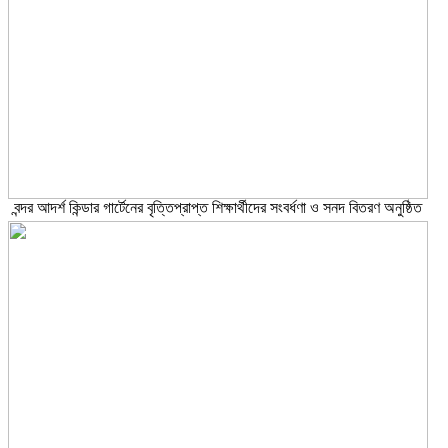
বন্দর আদর্শ কিন্ডার গার্টেনের বৃত্তিপ্রাপ্ত শিক্ষার্থীদের সংবর্ধণা ও সনদ বিতরণ অনুষ্ঠিত