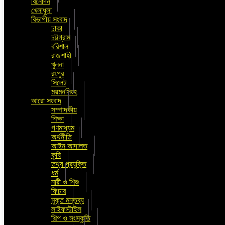
বিনোদন
খেলাধুলা
বিভাগীয় সংবাদ
ঢাকা
চট্টগ্রাম
বরিশাল
রাজশাহী
খুলনা
রংপুর
সিলেট
ময়মনসিংহ
আরো সংবাদ
সম্পাদকীয়
শিক্ষা
গণমাধ্যম
অর্থনীতি
আইন আদালত
কৃষি
তথ্য প্রযুক্তি
ধর্ম
নারী ও শিশু
ফিচার
মুক্ত মন্তব্য
লাইফস্টাইল
শিল্প ও সংস্কৃতি