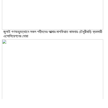
জুলাই গণঅভ্যুত্থানে সকল শহীদদের আত্মার মাগফিরাত কামনায় চৌধুরীবাড়ি ব্যবসায়ী
এসোসিয়েশনের দোয়া
জুলাই অভ্যূত্থান বার্ষিকী উপলক্ষে কাঁচপুরে ইসলামী আন্দোলন বাংলাদেশ নারায়ণগঞ্জ জেলা
সমাবেশ অনুষ্ঠিত।