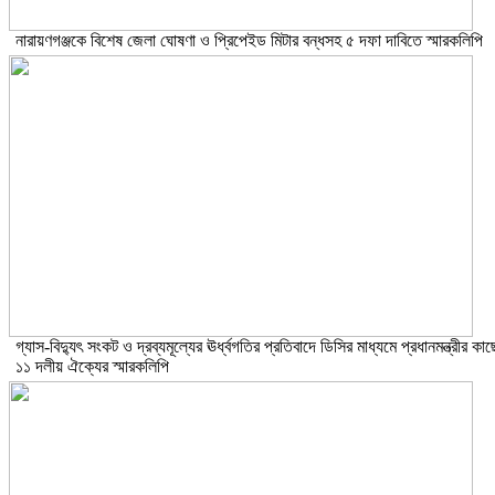
নারায়ণগঞ্জকে বিশেষ জেলা ঘোষণা ও প্রিপেইড মিটার বন্ধসহ ৫ দফা দাবিতে স্মারকলিপি
গ্যাস-বিদ্যুৎ সংকট ও দ্রব্যমূল্যের ঊর্ধ্বগতির প্রতিবাদে ডিসির মাধ্যমে প্রধানমন্ত্রীর কাছ
১১ দলীয় ঐক্যের স্মারকলিপি