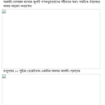
সরকারি তোলারাম কলেজে জুলাই গণঅভ্যুত্থানের শহীদদের স্মরণ: সবাইকে ঐক্যবদ্ধ
থাকার আহ্বান অধ্যক্ষের
ফতুল্লায় ১০ পুড়িয়া হেরোইনসহ একাধিক মামলার আসামি গ্রেপ্তার