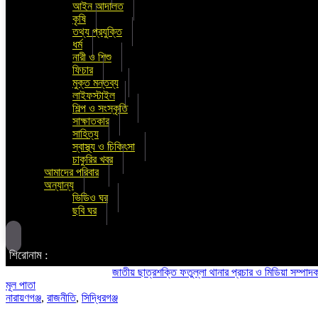
আইন আদালত
কৃষি
তথ্য প্রযুক্তি
ধর্ম
নারী ও শিশু
ফিচার
মুক্ত মন্তব্য
লাইফস্টাইল
শিল্প ও সংস্কৃতি
সাক্ষাতকার
সাহিত্য
স্বাস্থ্য ও চিকিৎসা
চাকুরির খবর
আমাদের পরিবার
অন্যান্য
ভিডিও ঘর
ছবি ঘর
শিরোনাম :
জাতীয় ছাত্রশক্তি ফতুল্লা থানার প্রচার ও মিডিয়া সম্পাদক হলেন স
মূল পাতা
নারায়ণগঞ্জ
,
রাজনীতি
,
সিদ্ধিরগঞ্জ