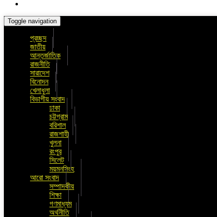
Toggle navigation
প্রচ্ছদ
জাতীয়
আন্তর্জাতিক
রাজনীতি
সারাদেশ
বিনোদন
খেলাধুলা
বিভাগীয় সংবাদ
ঢাকা
চট্টগ্রাম
বরিশাল
রাজশাহী
খুলনা
রংপুর
সিলেট
ময়মনসিংহ
আরো সংবাদ
সম্পাদকীয়
শিক্ষা
গণমাধ্যম
অর্থনীতি