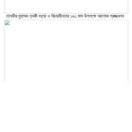
তানভীর মুহাম্মদ ত্বকী হত্যা ও বিচারহীনতার ১৬১ মাস উপলক্ষে আলোক প্রজ্জ্বলন
ব্যবসায়ীদের সঙ্গে নিয়ে নারায়ণগঞ্জের উন্নয়নে ৫ এমপির ঐক্যবদ্ধ থাকার প্রত্যয়