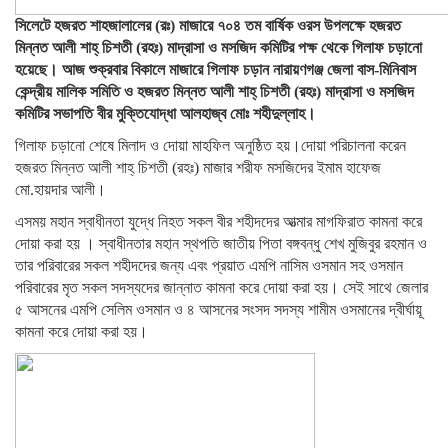
সিলেটে হজরত শাহজালালের (রঃ) মাজারে ৭০৪ তম বার্ষিক ওরস উপলক্ষে হজরত
মিন্নত আলী শাহ্ চিশতী (রহঃ) মাদ্রাসা ও মসজিদ কমিটির পক্ষ থেকে গিলাফ চড়ানো
হয়েছে। আজ শুক্রবার বিকালে মাজারে গিলাফ চড়ান নারায়ণগঞ্জ জেলা বাস-মিনিবাস
কেন্দ্রীয় মালিক সমিতি ও হজরত মিন্নত আলী শাহ্ চিশতী (রহঃ) মাদ্রাসা ও মসজিদ
কমিটির সভাপতি বীর মুক্তিযোদ্ধা আলহাজ্ব মোঃ শহীদুল্লাহ।
গিলাফ চড়ানো শেষে মিলাদ ও দোয়া মাহফিল অনুষ্ঠিত হয়।দোয়া পরিচালনা করেন
হজরত মিন্নত আলী শাহ্ চিশতী (রহঃ) মাজার শরীফ মসজিদের ইমাম হাফেজ
মো.হায়দার আলী।
এসময় মহান স্বাধীনতা যুদ্ধে নিহত সকল বীর শহীদদের আত্মার মাগফিরাত কামনা করে
দোয়া করা হয় । স্বাধীনতার মহান স্থপতি জাতীয় পিতা বঙ্গবন্ধু শেখ মুজিবুর রহমান ও
তার পরিবারের সকল শহীদদের জন্য এবং প্রয়াত এমপি নাসিম ওসমান সহ ওসমান
পরিবারের মৃত সকল সদস্যদের জান্নাত কামনা করে দোয়া করা হয়। সেই সাথে জেলার
৫ আসনের এমপি সেলিম ওসমান ও ৪ আসনের সংসদ সদস্য শামীম ওসমানের দ্বীর্ঘায়ূ
কামনা করে দোয়া করা হয়।