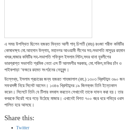
এ সময় উপস্থিত ছিলেন হজরত মিন্নত আলী শাহ্ চিশতী (রহঃ) রওজা শরীফ কমিটির
কোষাধক্ষ্য মো.আহসান উল্লাহ, মহানগর আওয়ামী লীগের সহ-সভাপতি মাসুদুর রহমান
খসরু,মাজার কমিটির সহ-সভাপতি শফিকুল ইসলাম লিটন,সদর থানা যুবলীগের
ভারপ্রাপ্ত সভাপতি শ্রমিক নেতা এস টি আলমগীর সরকার, মো.শকিল,ফকির চাঁন ও
পাইকপাড়া ‘ফজরে রহমত সংগঠনের নেতৃবৃন্দ।
উল্লেখ্য, ইসলাম প্রচারের জন্য হজরত শাহজালাল (রহ.) ১৩০৩ খ্রিস্টাব্দে ৩৬০ জন
সফরসঙ্গী নিয়ে সিলেট আসেন। ১৩৪৬ খ্রিস্টাব্দের ১৯ জিলক্বদ তিনি ইন্তেকাল
করেন। সিলেটে তিনি যে টিলায় বসবাস করতেন সেখানেই তাকে দাফন করা হয়। তার
কবরকে ঘিরেই পরে গড়ে উঠেছে মাজার। এখানেই বিগত ৭০০ বছর ধরে পবিত্র ওরস
পালিত হয়ে আসছে।
Share this:
Twitter