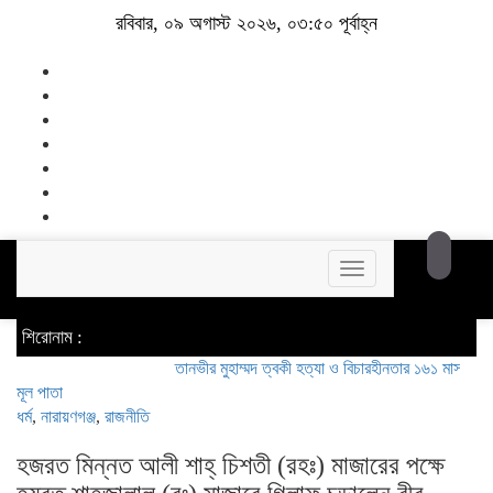
রবিবার, ০৯ অগাস্ট ২০২৬, ০৩:৫০ পূর্বাহ্ন
Toggle
navigation
শিরোনাম :
তানভীর মুহাম্মদ ত্বকী হত্যা ও বিচারহীনতার ১৬১ মাস উপলক্ষে আল
মূল পাতা
ধর্ম
,
নারায়ণগঞ্জ
,
রাজনীতি
হজরত মিন্নত আলী শাহ্ চিশতী (রহঃ) মাজারের পক্ষে