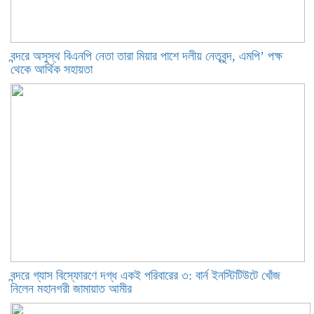
বন্দরে অসুস্থ বিএনপি নেতা তারা মিয়ার পাশে দলীয় নেতৃবৃন্দ, এমপি’ পক্ষ
থেকে আর্থিক সহায়তা
বন্দরে গ্যাস বিস্ফোরণে দগ্ধ একই পরিবারের ৩: বার্ন ইনস্টিটিউটে খোঁজ
নিলেন মহানগরী জামায়াত আমীর