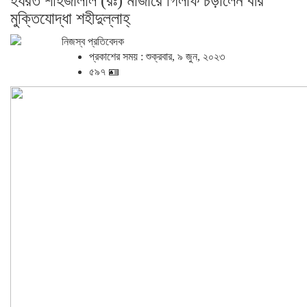
হযরত শাহজালাল (রঃ) মাজারে গিলাফ চড়ালেন বীর
মুক্তিযোদ্ধা শহীদুল্লাহ্
নিজস্ব প্রতিবেদক
প্রকাশের সময় : শুক্রবার, ৯ জুন, ২০২৩
৫৯৭ 🪪