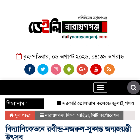
বৃহস্পতিবার, ০৬ অগাস্ট ২০২৬, ০৪:৩৯ অপরাহ্ন
Toggle
navigation
শিরোনাম :
সরকারি তোলারাম কলেজে জুলাই গণঅভ্যুত্থানের শহ
মূল পাতা
নারায়ণগঞ্জ
,
শিক্ষা
,
সাহিত্য
,
সিটি কর্পোরেশন
বিদ্যানিকেতনে রবীন্দ্র-নজরুল-সুকান্ত জন্মজয়ন্তী
উৎসব