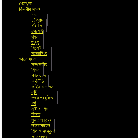
খেলাধুলা
বিভাগীয় সংবাদ
ঢাকা
চট্টগ্রাম
বরিশাল
রাজশাহী
খুলনা
রংপুর
সিলেট
ময়মনসিংহ
আরো সংবাদ
সম্পাদকীয়
শিক্ষা
গণমাধ্যম
অর্থনীতি
আইন আদালত
কৃষি
তথ্য প্রযুক্তি
ধর্ম
নারী ও শিশু
ফিচার
মুক্ত মন্তব্য
লাইফস্টাইল
শিল্প ও সংস্কৃতি
সাক্ষাতকার