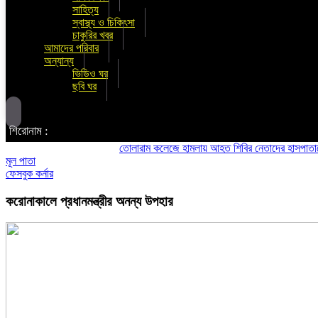
সাহিত্য
স্বাস্থ্য ও চিকিৎসা
চাকুরির খবর
আমাদের পরিবার
অন্যান্য
ভিডিও ঘর
ছবি ঘর
শিরোনাম :
তোলারাম কলেজে হামলায় আহত শিবির নেতাদের হাসপাতালে দেখতে
মূল পাতা
ফেসবুক কর্নার
করোনাকালে প্রধানমন্ত্রীর অনন্য উপহার