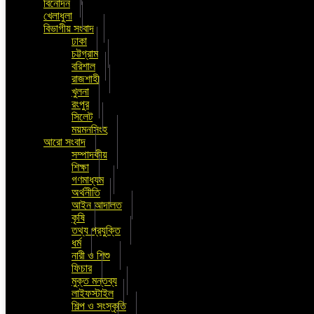
বিনোদন
খেলাধুলা
বিভাগীয় সংবাদ
ঢাকা
চট্টগ্রাম
বরিশাল
রাজশাহী
খুলনা
রংপুর
সিলেট
ময়মনসিংহ
আরো সংবাদ
সম্পাদকীয়
শিক্ষা
গণমাধ্যম
অর্থনীতি
আইন আদালত
কৃষি
তথ্য প্রযুক্তি
ধর্ম
নারী ও শিশু
ফিচার
মুক্ত মন্তব্য
লাইফস্টাইল
শিল্প ও সংস্কৃতি