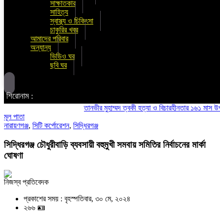
সাক্ষাতকার
সাহিত্য
স্বাস্থ্য ও চিকিৎসা
চাকুরির খবর
আমাদের পরিবার
অন্যান্য
ভিডিও ঘর
ছবি ঘর
শিরোনাম :
তানভীর মুহাম্মদ ত্বকী হত্যা ও বিচারহীনতার ১৬১ মাস উপলক্ষে 
মূল পাতা
নারায়ণগঞ্জ
,
সিটি কর্পোরেশন
,
সিদ্ধিরগঞ্জ
সিদ্ধিরগঞ্জ চৌধুরীবাড়ি ব্যবসায়ী বহুমুখী সমবায় সমিতির নির্বাচনের মার্কা
ঘোষণা
নিজস্ব প্রতিবেদক
প্রকাশের সময় : বৃহস্পতিবার, ৩০ মে, ২০২৪
২৬৬ 🪪