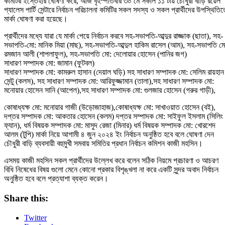
কমিটির ইস্তেহার ঘোষণা করে, আজ বৃহস্পতিবার ৩০ মে সকাল ১১ টায় চৌধুরী বাড়ি রয়েল
প্যালেস পার্টি সেন্টারে নির্বাচন পরিচালনা কমিটির সকল সদস্য ও সকল প্রার্থীদের উপস্থিতিত
মার্কা ঘোষণা করা হয়েছে।
প্রার্থীদের মধ্যে যারা যে মার্কা পেয়ে নির্বাচন করবে সহ-সভাপতি-আব্দুর রাজ্জাক (ছাতা), সহ-
সভাপতি-মো: মানিক মিয়া (মাছ), সহ-সভাপতি-আব্দুল হাকিম রাসেল (আম), সহ-সভাপতি ম
রমজান আলী (শাপলাফুল), সহ-সভাপতি মো: দেলোয়ার হোসেন (পানির জগ)
সাধারণ সম্পাদক মো: জামান (ফুটবল)
সাধারণ সম্পাদক মো: কামরুল হাসান (দেয়াল ঘড়ি) সহ সাধারণ সম্পাদক মো: সেলিম রায়হান
সেন্টু (কলস), সহ সাধারণ সম্পাদক মো: আরিফুজ্জামান (তালা),সহ সাধারণ সম্পাদক মো:
মনোয়ার হোসেন সানি (আপেল),সহ সাধারণ সম্পাদক মো: গুলজার হোসেন (গরুর গাড়ী),
কোষাধ্যক্ষ মো: মনোয়ার গাজী (উড়োজাহাজ),কোষাধ্যক্ষ মো: সাখাওয়াত হোসেন (বই),
দপ্তর সম্পাদক মো: আকতার হোসেন (কলম) দপ্তর সম্পাদক মো: সাইফুল ইসলাম (সিলিং
ফ্যান), ধর্ম বিষয়ক সম্পাদক মো: মাসুদ রেজা (মিনার) ধর্ম বিষয়ক সম্পাদক মো: খোরশেদ
আলম (টুপি) মার্কা নিয়ে আগামী ৪ জুন ২০২৪ ইং নির্বাচন অনুষ্ঠিত হবে বলে ঘোষণা দেন
চৌধুরী বাড়ি ব্যবসায়ী বহুমুখী সমবায় সমিতির প্রধান নির্বাচন কমিশন কাজী মহসিন।
এসময় কাজী মহসিন সকল প্রার্থীদের উল্লেখ করে বলেন সঠিক নিয়মে প্রচারণা ও আচরণ
বিধি নিষেধের বিষয় গুলো মেনে কোনো প্রকার বিশৃঙ্খলা না করে একটি সুন্দর অবাদ নির্বাচন
অনুষ্ঠিত হবে বলে প্রত্যাশা ব্যক্ত করেন।
Share this:
Twitter