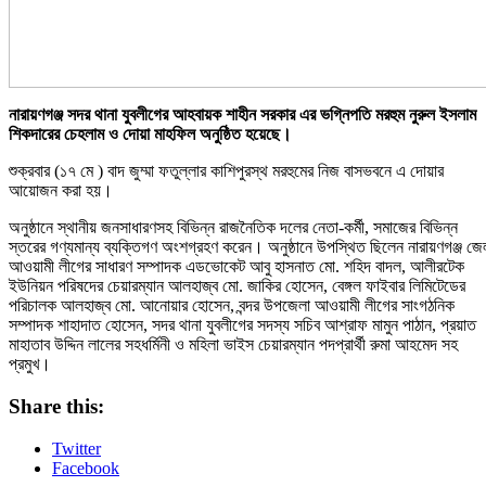
নারায়ণগঞ্জ সদর থানা যুবলীগের আহবায়ক শাহীন সরকার এর ভগ্নিপতি মরহুম নুরুল ইসলাম
শিকদারের চেহলাম ও দোয়া মাহফিল অনুষ্ঠিত হয়েছে।
শুক্রবার (১৭ মে ) বাদ জুম্মা ফতুল্লার কাশিপুরস্থ মরহুমের নিজ বাসভবনে এ দোয়ার
আয়োজন করা হয়।
অনুষ্ঠানে স্থানীয় জনসাধারণসহ বিভিন্ন রাজনৈতিক দলের নেতা-কর্মী, সমাজের বিভিন্ন
স্তরের গণ্যমান্য ব্যক্তিগণ অংশগ্রহণ করেন। অনুষ্ঠানে উপস্থিত ছিলেন নারায়ণগঞ্জ জে
আওয়ামী লীগের সাধারণ সম্পাদক এডভোকেট আবু হাসনাত মো. শহিদ বাদল, আলীরটেক
ইউনিয়ন পরিষদের চেয়ারম্যান আলহাজ্ব মো. জাকির হোসেন, বেঙ্গল ফাইবার লিমিটেডের
পরিচালক আলহাজ্ব মো. আনোয়ার হোসেন, বন্দর উপজেলা আওয়ামী লীগের সাংগঠনিক
সম্পাদক শাহাদাত হোসেন, সদর থানা যুবলীগের সদস্য সচিব আশ্রাফ মামুন পাঠান, প্রয়াত
মাহাতাব উদ্দিন লালের সহধর্মিনী ও মহিলা ভাইস চেয়ারম্যান পদপ্রার্থী রুমা আহমেদ সহ
প্রমুখ।
Share this:
Twitter
Facebook