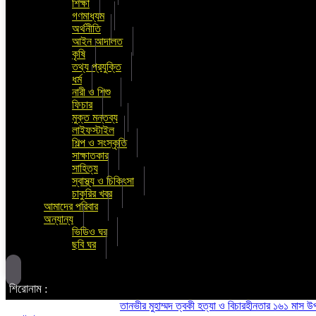
শিক্ষা
গণমাধ্যম
অর্থনীতি
আইন আদালত
কৃষি
তথ্য প্রযুক্তি
ধর্ম
নারী ও শিশু
ফিচার
মুক্ত মন্তব্য
লাইফস্টাইল
শিল্প ও সংস্কৃতি
সাক্ষাতকার
সাহিত্য
স্বাস্থ্য ও চিকিৎসা
চাকুরির খবর
আমাদের পরিবার
অন্যান্য
ভিডিও ঘর
ছবি ঘর
শিরোনাম :
তানভীর মুহাম্মদ ত্বকী হত্যা ও বিচারহীনতার ১৬১ মাস উপলক্ষে 