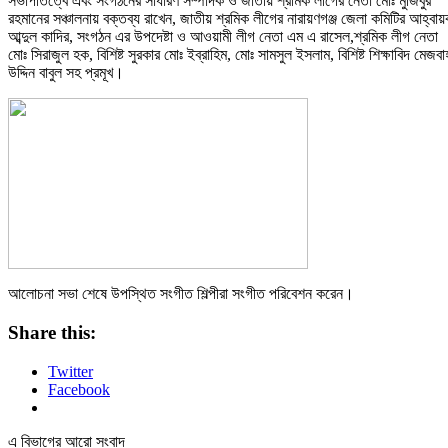
সভাপতিত্বে এবং সংগঠনের সাধারণ সম্পাদক ও জাতীয় শ্রমিক লীগের নেতা মোঃ মুজিবুর
রহমানের সঞ্চালনায় বক্তব্য রাখেন, জাতীয় শ্রমিক লীগের নারায়ণগঞ্জ জেলা কমিটির আহ্বা
আব্দুল কাদির, সংগঠন এর উপদেষ্টা ও আওয়ামী লীগ নেতা এম এ রাসেল,শ্রমিক লীগ নেতা
মোঃ সিরাজুল হক, বিশিষ্ট সুরকার মোঃ ইব্রাহিম, মোঃ সামসুল ইসলাম, বিশিষ্ট শিক্ষাবিদ মেজবা
উদ্দিন বাবুল সহ প্রমূখ।
আলোচনা সভা শেষে উপস্থিত সংগীত শিল্পীরা সংগীত পরিবেশন করেন।
Share this:
Twitter
Facebook
এ বিভাগের আরো সংবাদ