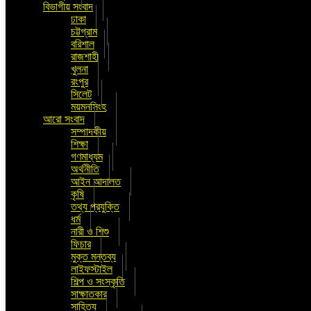
বিভাগীয় সংবাদ
ঢাকা
চট্টগ্রাম
বরিশাল
রাজশাহী
খুলনা
রংপুর
সিলেট
ময়মনসিংহ
আরো সংবাদ
সম্পাদকীয়
শিক্ষা
গণমাধ্যম
অর্থনীতি
আইন আদালত
কৃষি
তথ্য প্রযুক্তি
ধর্ম
নারী ও শিশু
ফিচার
মুক্ত মন্তব্য
লাইফস্টাইল
শিল্প ও সংস্কৃতি
সাক্ষাতকার
সাহিত্য