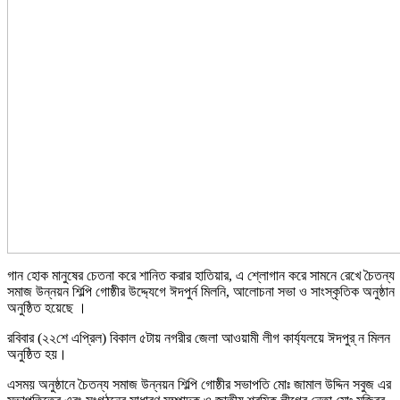
গান হোক মানুষের চেতনা করে শানিত করার হাতিয়ার, এ শ্লোগান করে সামনে রেখে চৈতন্য
সমাজ উন্নয়ন শিল্পি গোষ্ঠীর উদ্দ্যেগে ঈদপুর্ন মিলনি, আলোচনা সভা ও সাংস্কৃতিক অনুষ্ঠান
অনুষ্ঠিত হয়েছে ।
রবিবার (২২শে এপ্রিল) বিকাল ৫টায় নগরীর জেলা আওয়ামী লীগ কার্য্যলয়ে ঈদপুর্ ন মিলন
অনুষ্ঠিত হয়।
এসময় অনুষ্ঠানে চৈতন্য সমাজ উন্নয়ন শিল্পি গোষ্ঠীর সভাপতি মোঃ জামাল উদ্দিন সবুজ এর