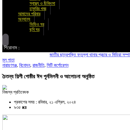
স্বাস্থ্য ও চিকিৎসা
চাকুরির খবর
আমাদের পরিবার
অন্যান্য
ভিডিও ঘর
ছবি ঘর
শিরোনাম :
জাতীয় ছাত্রশক্তি ফতুল্লা থানার প্রচার ও মিডিয়া সম্পাদক হলে
মূল পাতা
নারায়ণগঞ্জ
,
বিনোদন
,
রাজনীতি
,
সিটি কর্পোরেশন
চৈতন্য শিল্পী গোষ্ঠীর ঈদ পুর্নমিলনী ও আলোচনা অনুষ্ঠিত
নিজস্ব প্রতিবেদক
প্রকাশের সময় : রবিবার, ২১ এপ্রিল, ২০২৪
৯৩৫ 🪪