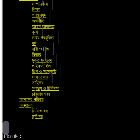
সম্পাদকীয়
শিক্ষা
গণমাধ্যম
অর্থনীতি
আইন আদালত
কৃষি
তথ্য প্রযুক্তি
ধর্ম
নারী ও শিশু
ফিচার
মুক্ত মন্তব্য
লাইফস্টাইল
শিল্প ও সংস্কৃতি
সাক্ষাতকার
সাহিত্য
স্বাস্থ্য ও চিকিৎসা
চাকুরির খবর
আমাদের পরিবার
অন্যান্য
ভিডিও ঘর
ছবি ঘর
শিরোনাম :