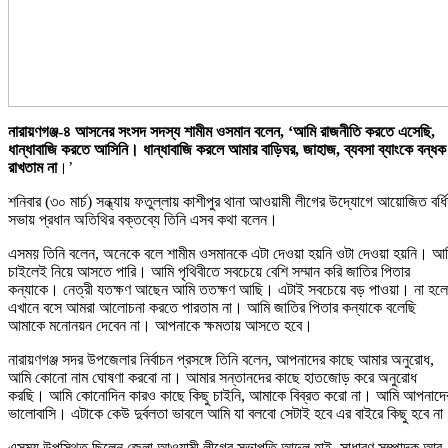
নারায়ণগঞ্জ-৪ আসনের সংসদ সদস্য শামীম ওসমান বলেন, ‘আমি রাজনীতি করতে এসেছি,
ধান্ধাবাজি করতে আসিনি। ধান্ধাবাজি করলে আমার বাড়িঘর, জাহাজ, ব্যবসা ব্যাংকে বন্ধক
রাখতাম না
।’
শনিবার (৩০ মার্চ) সন্ধ্যায় ফতুল্লায় কাশীপুর থানা আওয়ামী লীগের উদ্যোগে আয়োজিত বর্ধ
সভায় প্রধান অতিথির বক্তব্যে তিনি এসব কথা বলেন।
এসময় তিনি বলেন, অনেকে বলে শামীম ওসমানকে এটা দেওয়া হয়নি ওটা দেওয়া হয়নি। আ
চাইলেই নিয়ে আসতে পারি। আমি পৃথিবীতে সবচেয়ে বেশি সম্মান করি জাতির পিতার
কন্যাকে। নেত্রী যতক্ষণ আছেন আমি ততক্ষণ আছি। এটাই সবচেয়ে বড় পাওয়া। না হলে
এখানে বসে আমরা আলোচনা করতে পারতাম না। আমি জাতির পিতার কন্যাকে বলেছি
আমাকে মনোনয়ন দেবেন না। আপনাকে ক্ষমতায় আসতে হবে।
নারায়ণগঞ্জ সদর উপজেলার নির্বাচন প্রসঙ্গে তিনি বলেন, আপনাদের কাছে আমার অনুরোধ,
আমি কোনো নাম ঘোষণা করবো না। আমার সন্তানদের কাছে হাতজোড় করে অনুরোধ
করছি। আমি কোনোদিন কারও কাছে কিছু চাইনি, আমাকে বিব্রত করো না। আমি আপনাদে
ভালোবাসি। এটাকে কেউ দুর্বলতা ভাবলে আমি যা বলবো সেটাই হবে এর বাইরে কিছু হবে ন
এসময় উপস্থিত ছিলেন জেলা আওয়ামী লীগের সভাপতি আব্দুল হাই, সাধারণ সম্পাদক আবু