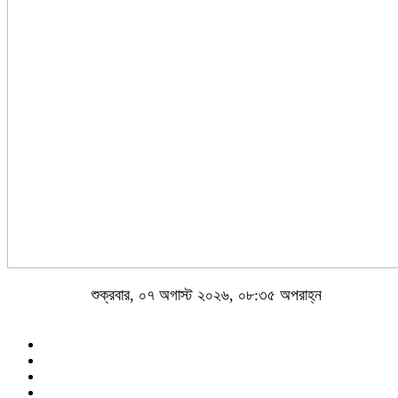
শুক্রবার, ০৭ অগাস্ট ২০২৬, ০৮:৩৫ অপরাহ্ন