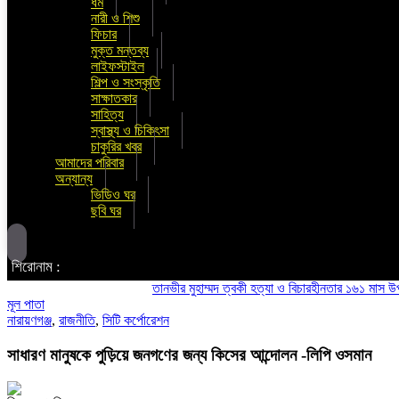
ধর্ম
নারী ও শিশু
ফিচার
মুক্ত মন্তব্য
লাইফস্টাইল
শিল্প ও সংস্কৃতি
সাক্ষাতকার
সাহিত্য
স্বাস্থ্য ও চিকিৎসা
চাকুরির খবর
আমাদের পরিবার
অন্যান্য
ভিডিও ঘর
ছবি ঘর
শিরোনাম :
তানভীর মুহাম্মদ ত্বকী হত্যা ও বিচারহীনতার ১৬১ মাস উপলক্ষে
মূল পাতা
নারায়ণগঞ্জ
,
রাজনীতি
,
সিটি কর্পোরেশন
সাধারণ মানুষকে পুড়িয়ে জনগণের জন্য কিসের আন্দোলন -লিপি ওসমান