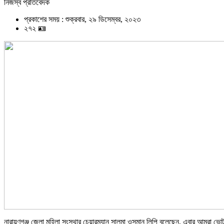
নিজস্ব প্রতিবেদক
প্রকাশের সময় : শুক্রবার, ২৯ ডিসেম্বর, ২০২৩
২৭২ 🪪
নারায়ণগঞ্জ জেলা মহিলা সংস্থার চেয়ারম্যান সালমা ওসমান লিপি বলেছেন, এবার আমরা ভো