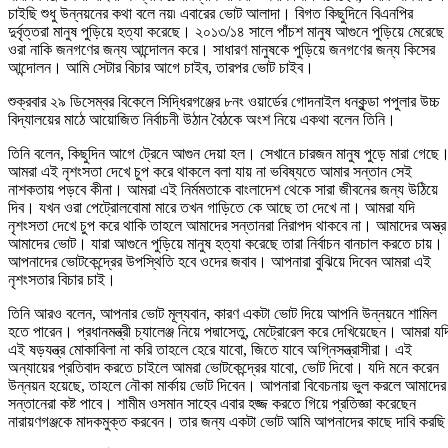
চাইছি শুধু উন্নয়নের কথা বলে নয়৷ এবারের ভোট আলাদা। বিগত কিছুদিনে বিএনপির
দুর্বৃত্তরা মানুষ পুড়িয়ে হত্যা করেছে। ২০১৩/১৪ সালে পাঁচশ মানুষ আগুনে পুড়িয়ে মেরেছ
ওরা নাকি জনগণের জন্য আন্দোলন করে। সাধারণ মানুষকে পুড়িয়ে জনগণের জন্য কিসের
আন্দোলন। আমি সেটার বিচার আগে চাইব, তারপর ভোট চাইব।
শুক্রবার ২৯ ডিসেম্বর বিকেলে সিদ্ধিরগঞ্জের ৮নং ওয়ার্ডের গোদনাইল ধনকুন্ডা পপুলার উচ্চ
বিদ্যালয়ের মাঠে আয়োজিত নির্বাচনী উঠান বৈঠকে অংশ নিয়ে একথা বলেন তিনি।
তিনি বলেন, কিছুদিন আগে ট্রেনে আগুন দেয়া হল। সেখানে চারজন মানুষ পুড়ে মারা গেছে
আমরা এই নৃশংসতা দেখে চুপ করে থাকলে বলা যায় না ভবিষ্যতে আমার সন্তান সেই
নাশকতায় পড়বে কীনা। আমরা এই নির্মমতাকে বাংলাদেশ থেকে সারা জীবনের জন্য উঠিয়ে
দিব। যখন ওরা পেট্রোলবোমা মারে তখন গাড়িতে কে আছে তা দেখে না। আমরা যদি
নৃশংসতা দেখে চুপ করে থাকি তাহলে আমাদের সন্তানরা নিরাপদ থাকবে না। আমাদের অস্ত্র
আমাদের ভোট। যারা আগুনে পুড়িয়ে মানুষ হত্যা করেছে তারা নির্বাচন বানচাল করতে চায়।
আপনাদের ভোটকেন্দ্রের উপস্থিতি হবে ওদের জবাব। আপনারা বুঝিয়ে দিবেন আমরা এই
নৃশংসতার বিচার চাই।
তিনি আরও বলেন, আপনার ভোট মূল্যবান, কারণ একটা ভোট দিয়ে আপনি উন্নয়নে শামিল
হতে পারেন। প্রধানমন্ত্রী চ্যালেঞ্জ নিয়ে পদ্মাসেতু, মেট্রোরেল করে দেখিয়েছেন। আমরা যদ
এই ষড়যন্ত্র মোকাবিলা না করি তাহলে হেরে যাবো, জিতে যাবে অগ্নিসন্ত্রাসীরা। এই
অন্যায়ের প্রতিবাদ করতে চাইলে আমরা ভোটকেন্দ্রের যাবো, ভোট দিবো। যদি মনে করেন
উন্নয়ন হয়েছে, তাহলে নৌকা মার্কায় ভোট দিবেন। আপনারা বিবেচনায় ভুল করলে আমাদের
সন্তানেরা কষ্ট পাবে। শামীম ওসমান সাহেব এবার হজ্জ করতে গিয়ে প্রতিজ্ঞা করেছেন
নারায়ণগঞ্জকে মাদকমুক্ত করবেন। তার জন্য একটা ভোট আমি আপনাদের কাছে দাবি করছ