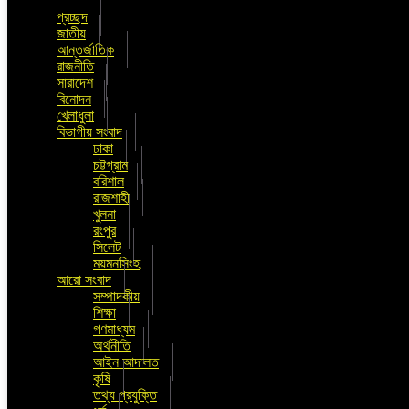
প্রচ্ছদ
জাতীয়
আন্তর্জাতিক
রাজনীতি
সারাদেশ
বিনোদন
খেলাধুলা
বিভাগীয় সংবাদ
ঢাকা
চট্টগ্রাম
বরিশাল
রাজশাহী
খুলনা
রংপুর
সিলেট
ময়মনসিংহ
আরো সংবাদ
সম্পাদকীয়
শিক্ষা
গণমাধ্যম
অর্থনীতি
আইন আদালত
কৃষি
তথ্য প্রযুক্তি