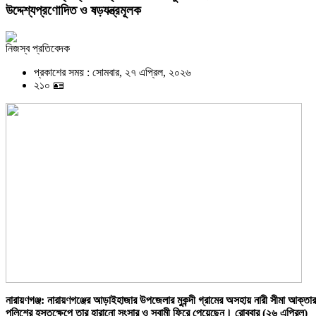
উদ্দেশ্যপ্রণোদিত ও ষড়যন্ত্রমূলক
নিজস্ব প্রতিবেদক
প্রকাশের সময় : সোমবার, ২৭ এপ্রিল, ২০২৬
২১০ 🪪
নারায়ণগঞ্জ: নারায়ণগঞ্জের আড়াইহাজার উপজেলার মুকন্দী গ্রামের অসহায় নারী সীমা আক্তার
পুলিশের হস্তক্ষেপে তার হারানো সংসার ও স্বামী ফিরে পেয়েছেন। রোববার (২৬ এপ্রিল)