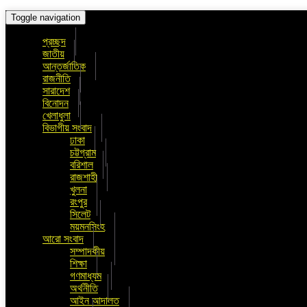
Toggle navigation
প্রচ্ছদ
জাতীয়
আন্তর্জাতিক
রাজনীতি
সারাদেশ
বিনোদন
খেলাধুলা
বিভাগীয় সংবাদ
ঢাকা
চট্টগ্রাম
বরিশাল
রাজশাহী
খুলনা
রংপুর
সিলেট
ময়মনসিংহ
আরো সংবাদ
সম্পাদকীয়
শিক্ষা
গণমাধ্যম
অর্থনীতি
আইন আদালত