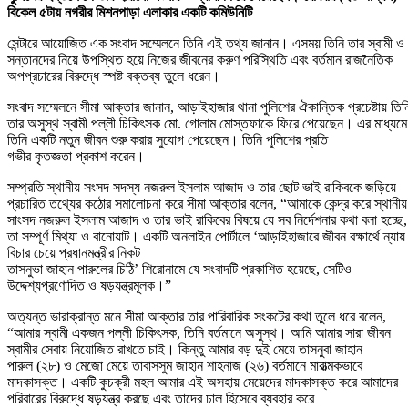
বিকেল ৫টায় নগরীর মিশনপাড়া এলাকার একটি কমিউনিটি
সেন্টারে আয়োজিত এক সংবাদ সম্মেলনে তিনি এই তথ্য জানান। এসময় তিনি তার স্বামী ও
সন্তানদের নিয়ে উপস্থিত হয়ে নিজের জীবনের করুণ পরিস্থিতি এবং বর্তমান রাজনৈতিক
অপপ্রচারের বিরুদ্ধে স্পষ্ট বক্তব্য তুলে ধরেন।
সংবাদ সম্মেলনে সীমা আক্তার জানান, আড়াইহাজার থানা পুলিশের ঐকান্তিক প্রচেষ্টায় তিন
তার অসুস্থ স্বামী পল্লী চিকিৎসক মো. গোলাম মোস্তফাকে ফিরে পেয়েছেন। এর মাধ্যমে
তিনি একটি নতুন জীবন শুরু করার সুযোগ পেয়েছেন। তিনি পুলিশের প্রতি
গভীর কৃতজ্ঞতা প্রকাশ করেন।
সম্প্রতি স্থানীয় সংসদ সদস্য নজরুল ইসলাম আজাদ ও তার ছোট ভাই রাকিবকে জড়িয়ে
প্রচারিত তথ্যের কঠোর সমালোচনা করে সীমা আক্তার বলেন, “আমাকে কেন্দ্র করে স্থানীয়
সাংসদ নজরুল ইসলাম আজাদ ও তার ভাই রাকিবের বিষয়ে যে সব নির্দেশনার কথা বলা হচ্ছে,
তা সম্পূর্ণ মিথ্যা ও বানোয়াট। একটি অনলাইন পোর্টালে ‘আড়াইহাজারে জীবন রক্ষার্থে ন্যায়
বিচার চেয়ে প্রধানমন্ত্রীর নিকট
তাসনুভা জাহান পারুলের চিঠি’ শিরোনামে যে সংবাদটি প্রকাশিত হয়েছে, সেটিও
উদ্দেশ্যপ্রণোদিত ও ষড়যন্ত্রমূলক।”
অত্যন্ত ভারাক্রান্ত মনে সীমা আক্তার তার পারিবারিক সংকটের কথা তুলে ধরে বলেন,
“আমার স্বামী একজন পল্লী চিকিৎসক, তিনি বর্তমানে অসুস্থ। আমি আমার সারা জীবন
স্বামীর সেবায় নিয়োজিত রাখতে চাই। কিন্তু আমার বড় দুই মেয়ে তাসনুবা জাহান
পারুল (২৮) ও মেজো মেয়ে তাবাসসুম জাহান শাহনাজ (২৬) বর্তমানে মারাত্মকভাবে
মাদকাসক্ত। একটি কুচক্রী মহল আমার এই অসহায় মেয়েদের মাদকাসক্ত করে আমাদের
পরিবারের বিরুদ্ধে ষড়যন্ত্র করছে এবং তাদের ঢাল হিসেবে ব্যবহার করে