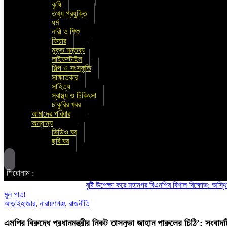
কৃষি
তথ্য প্রযুক্তি
ধর্ম
নারী ও শিশু
ফিচার
মুক্ত মন্তব্য
লাইফস্টাইল
শিল্প ও সংস্কৃতি
সাক্ষাতকার
সাহিত্য
স্বাস্থ্য ও চিকিৎসা
চাকুরির খবর
আমাদের পরিবার
অন্যান্য
ভিডিও ঘর
ছবি ঘর
শিরোনাম :
বৃষ্টি উপেক্ষা করে মহানগর বিএনপির বিশাল বিক্ষোভ: অস্থিতিশীলত
মূল পাতা
আড়াইহাজার
,
নারায়ণগঞ্জ
,
রাজনীতি
এমপির বিরুদ্ধে প্রধানমন্ত্রীর নিকট তাসনুভা জাহান পারুলের চিঠি’: সংবাদট